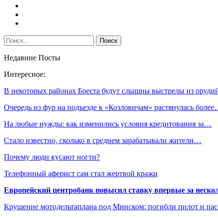
Недавние Посты
Интересное:
В некоторых районах Бреста будут слышны выстрелы из оруди
Очередь из фур на подъезде к «Козловичам» растянулась боле
На любые нужды: как изменились условия кредитования за…
Стало известно, сколько в среднем зарабатывали жители…
Почему люди кусают ногти?
Телефонный аферист сам стал жертвой кражи
Европейский центробанк повысил ставку впервые за нескол
Крушение мотодельтаплана под Минском: погибли пилот и па