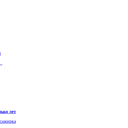
й
е…
ько лет
ссажирка