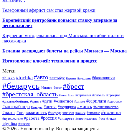
магазине…
Телефонный аферист сам стал жертвой кражи
Европейский центробанк повысил ставку впервые за
несколько лет
Крушение мотодельтаплана под Минском: погибли пилот и
пассажирка
Белавиа распродает билеты на рейсы Могилев — Москва
Изготовление ключей: технологии и процесс
Метки
#авто
#tochka
#автобус
#барановичи
#blizko
#армия
#аукцион
#беларусь
#брест
#бизнес_брест
#брестская_область
#германия
#гибель
#гродно
#виза
#гаи
#зарплата
#дети
#животное
#дальнобойщик
#деньга
#запрет
#здоровье
#контрабанда
#минск
#литва
#медицина
#мошенничество
#кредит
#польша
#недвижимость
#налог
#пенсия
#питание
#очередь
#пинск
#россия
#работа
#сигарета
#путешествие
#такси
#строительство
#суд
#футбол
#школа
© 2026 - Новости mlan.by. Все права защищены.