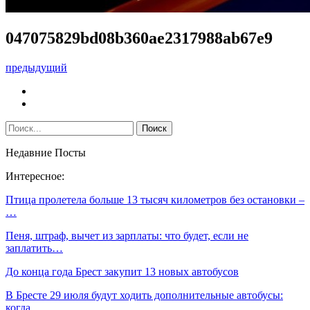
047075829bd08b360ae2317988ab67e9
предыдущий
Недавние Посты
Интересное:
Птица пролетела больше 13 тысяч километров без остановки –
…
Пеня, штраф, вычет из зарплаты: что будет, если не
заплатить…
До конца года Брест закупит 13 новых автобусов
В Бресте 29 июля будут ходить дополнительные автобусы:
когда…