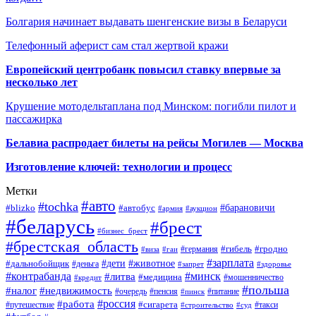
Болгария начинает выдавать шенгенские визы в Беларуси
Телефонный аферист сам стал жертвой кражи
Европейский центробанк повысил ставку впервые за
несколько лет
Крушение мотодельтаплана под Минском: погибли пилот и
пассажирка
Белавиа распродает билеты на рейсы Могилев — Москва
Изготовление ключей: технологии и процесс
Метки
#авто
#tochka
#автобус
#барановичи
#blizko
#армия
#аукцион
#беларусь
#брест
#бизнес_брест
#брестская_область
#германия
#гибель
#гродно
#виза
#гаи
#зарплата
#дети
#животное
#дальнобойщик
#деньга
#запрет
#здоровье
#контрабанда
#минск
#литва
#медицина
#мошенничество
#кредит
#польша
#недвижимость
#налог
#пенсия
#питание
#очередь
#пинск
#россия
#работа
#сигарета
#путешествие
#такси
#строительство
#суд