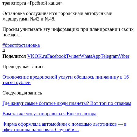
Остановка обслуживается городскими автобусными
маршрутами №42 и №48.
Просим учитывать эту информацию при планировании своих
поездок.
#брест
#остановка
4
Поделится
VK
OK.ru
Facebook
Twitter
WhatsApp
Telegram
Viber
Предыдущая запись
Отключение вредоносной услуги обошлось пинчанину в 16
тысяч рублей
Следующая запись
Где живут самые богатые люди планеты? Вот топ по странам
Вам также могут понравиться
Еще от автора
Фирма оформляла автомобили с помощью льготников — в
офис пришла налоговая. Случай в…