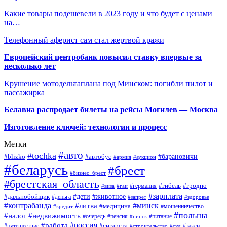
Какие товары подешевели в 2023 году и что будет с ценами
на…
Телефонный аферист сам стал жертвой кражи
Европейский центробанк повысил ставку впервые за
несколько лет
Крушение мотодельтаплана под Минском: погибли пилот и
пассажирка
Белавиа распродает билеты на рейсы Могилев — Москва
Изготовление ключей: технологии и процесс
Метки
#авто
#tochka
#автобус
#барановичи
#blizko
#армия
#аукцион
#беларусь
#брест
#бизнес_брест
#брестская_область
#германия
#гибель
#гродно
#виза
#гаи
#зарплата
#дети
#животное
#дальнобойщик
#деньга
#запрет
#здоровье
#контрабанда
#минск
#литва
#медицина
#мошенничество
#кредит
#польша
#недвижимость
#налог
#пенсия
#питание
#очередь
#пинск
#россия
#работа
#сигарета
#путешествие
#такси
#строительство
#суд