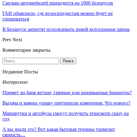
Сколько автомобилей приходится на 1000 белорусов
ГАИ объяснило, где велосипедистам можно будет не
спешиваться
В Беларуси запретят использовать зимой всесезонные шины
Prev
Next
Комментарии закрыты.
Недавние Посты
Интересное:
Примет ли банк ветхие, грязные или разорванные банкноты?
Выдача и замена «прав» претерпели изменения. Что нового?
Маршрутки и автобусы смогут получить техосмотр сразу на
год
А вы знали это? Вот какая бытовая техника тормозит
скорость…