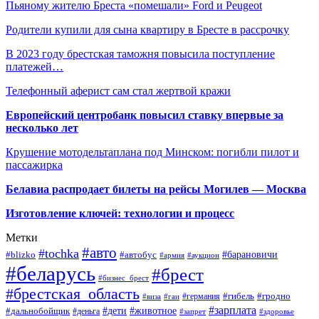
Пьяному жителю Бреста «помешали» Ford и Peugeot
Родители купили для сына квартиру в Бресте в рассрочку
В 2023 году брестская таможня повысила поступление
платежей…
Телефонный аферист сам стал жертвой кражи
Европейский центробанк повысил ставку впервые за
несколько лет
Крушение мотодельтаплана под Минском: погибли пилот и
пассажирка
Белавиа распродает билеты на рейсы Могилев — Москва
Изготовление ключей: технологии и процесс
Метки
#авто
#tochka
#автобус
#барановичи
#blizko
#армия
#аукцион
#беларусь
#брест
#бизнес_брест
#брестская_область
#германия
#гибель
#гродно
#виза
#гаи
#зарплата
#дети
#животное
#дальнобойщик
#деньга
#запрет
#здоровье