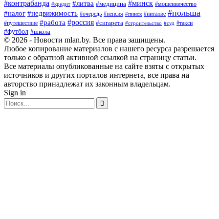
#контрабанда
#минск
#литва
#медицина
#мошенничество
#кредит
#польша
#недвижимость
#налог
#пенсия
#питание
#очередь
#пинск
#россия
#работа
#сигарета
#путешествие
#такси
#строительство
#суд
#футбол
#школа
© 2026 - Новости mlan.by. Все права защищены.
Любое копирование материалов с нашего ресурса разрешается
только с обратной активной ссылкой на страницу статьи.
Все материалы опубликованные на сайте взяты с открытых
источников и других порталов интернета, все права на
авторство принадлежат их законным владельцам.
Sign in