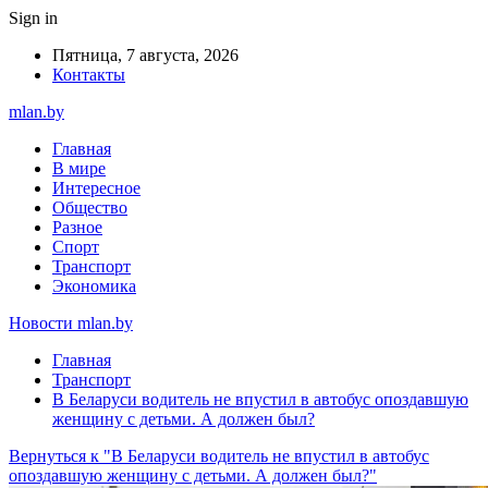
Sign in
Пятница, 7 августа, 2026
Контакты
mlan.by
Главная
В мире
Интересное
Общество
Разное
Спорт
Транспорт
Экономика
Новости mlan.by
Главная
Транспорт
В Беларуси водитель не впустил в автобус опоздавшую
женщину с детьми. А должен был?
Вернуться к "В Беларуси водитель не впустил в автобус
опоздавшую женщину с детьми. А должен был?"