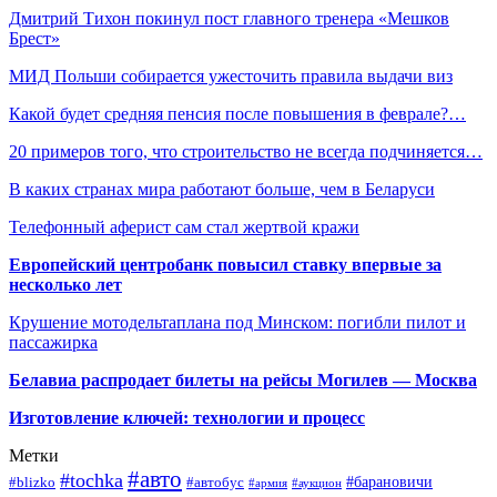
Дмитрий Тихон покинул пост главного тренера «Мешков
Брест»
МИД Польши собирается ужесточить правила выдачи виз
Какой будет средняя пенсия после повышения в феврале?…
20 примеров того, что строительство не всегда подчиняется…
В каких странах мира работают больше, чем в Беларуси
Телефонный аферист сам стал жертвой кражи
Европейский центробанк повысил ставку впервые за
несколько лет
Крушение мотодельтаплана под Минском: погибли пилот и
пассажирка
Белавиа распродает билеты на рейсы Могилев — Москва
Изготовление ключей: технологии и процесс
Метки
#авто
#tochka
#автобус
#барановичи
#blizko
#армия
#аукцион