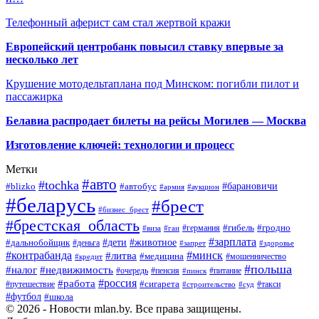
Телефонный аферист сам стал жертвой кражи
Европейский центробанк повысил ставку впервые за
несколько лет
Крушение мотодельтаплана под Минском: погибли пилот и
пассажирка
Белавиа распродает билеты на рейсы Могилев — Москва
Изготовление ключей: технологии и процесс
Метки
#авто
#tochka
#автобус
#барановичи
#blizko
#армия
#аукцион
#беларусь
#брест
#бизнес_брест
#брестская_область
#германия
#гибель
#гродно
#виза
#гаи
#зарплата
#дети
#животное
#дальнобойщик
#деньга
#запрет
#здоровье
#контрабанда
#минск
#литва
#медицина
#мошенничество
#кредит
#польша
#недвижимость
#налог
#пенсия
#питание
#очередь
#пинск
#россия
#работа
#сигарета
#путешествие
#такси
#строительство
#суд
#футбол
#школа
© 2026 - Новости mlan.by. Все права защищены.