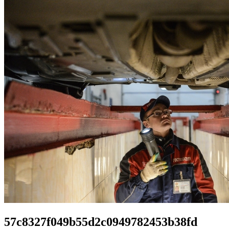
57c8327f049b55d2c0949782453b38fd