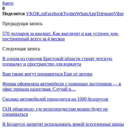
#авто
0
Поделится
VK
OK.ru
Facebook
Twitter
WhatsApp
Telegram
Viber
Предыдущая запись
570 долларов за квадрат. Как выглядит и как устроен дом,
построенный всего за 4 месяца
Следующая запись
В одном из городов Брестской области строят детскую
площадку и пространство для воркаута
Вам также могут понравиться
Еще от автора
Фирма оформляла автомобили с помощью льготников — в
офис пришла налоговая. Случай в…
Сколько автомобилей приходится на 1000 белорусов
ГАИ объяснило, где велосипедистам можно будет не
спешиваться
В Беларуси запретят использовать зимой всесезонные шины