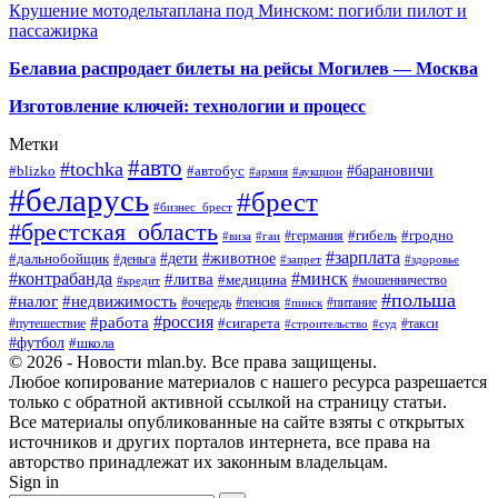
Крушение мотодельтаплана под Минском: погибли пилот и
пассажирка
Белавиа распродает билеты на рейсы Могилев — Москва
Изготовление ключей: технологии и процесс
Метки
#авто
#tochka
#автобус
#барановичи
#blizko
#армия
#аукцион
#беларусь
#брест
#бизнес_брест
#брестская_область
#германия
#гибель
#гродно
#виза
#гаи
#зарплата
#дети
#животное
#дальнобойщик
#деньга
#запрет
#здоровье
#контрабанда
#минск
#литва
#медицина
#мошенничество
#кредит
#польша
#недвижимость
#налог
#пенсия
#питание
#очередь
#пинск
#россия
#работа
#сигарета
#путешествие
#такси
#строительство
#суд
#футбол
#школа
© 2026 - Новости mlan.by. Все права защищены.
Любое копирование материалов с нашего ресурса разрешается
только с обратной активной ссылкой на страницу статьи.
Все материалы опубликованные на сайте взяты с открытых
источников и других порталов интернета, все права на
авторство принадлежат их законным владельцам.
Sign in