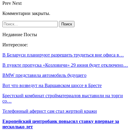
Prev
Next
Комментарии закрыты.
Недавние Посты
Интересное:
В Беларуси планируют разрешить трудиться вне офиса в…
В пункте пропуска «Козловичи» 29 июня будет отключено…
BMW представила автомобиль будущего
Вот что возведут на Варшавском шоссе в Бресте
Брестский комбинат стройматериалов выставили на торги
со…
Телефонный аферист сам стал жертвой кражи
Европейский центробанк повысил ставку впервые за
несколько лет