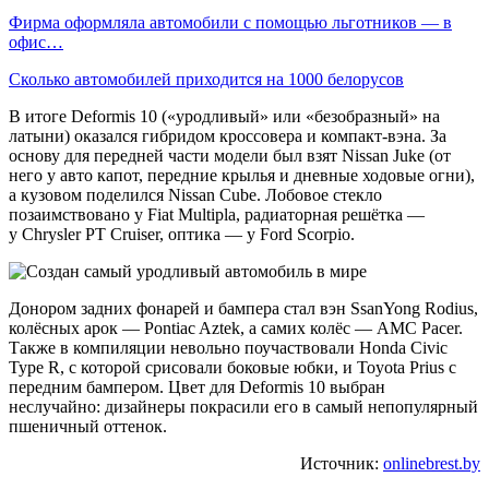
Фирма оформляла автомобили с помощью льготников — в
офис…
Сколько автомобилей приходится на 1000 белорусов
В итоге Deformis 10 («уродливый» или «безобразный» на
латыни) оказался гибридом кроссовера и компакт-вэна. За
основу для передней части модели был взят Nissan Juke (от
него у авто капот, передние крылья и дневные ходовые огни),
а кузовом поделился Nissan Cube. Лобовое стекло
позаимствовано у Fiat Multipla, радиаторная решётка —
у Chrysler PT Cruiser, оптика — у Ford Scorpio.
Донором задних фонарей и бампера стал вэн SsanYong Rodius,
колёсных арок — Pontiac Aztek, а самих колёс — AMC Pacer.
Также в компиляции невольно поучаствовали Honda Civic
Type R, с которой срисовали боковые юбки, и Toyota Prius с
передним бампером. Цвет для Deformis 10 выбран
неслучайно: дизайнеры покрасили его в самый непопулярный
пшеничный оттенок.
Источник:
onlinebrest.by