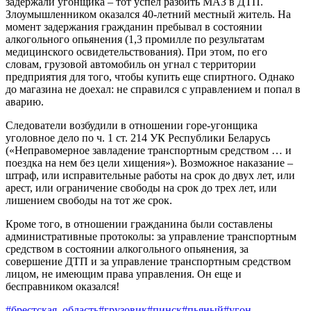
задержали угонщика – тот успел разбить МАЗ в ДТП.
Злоумышленником оказался 40-летний местный житель. На
момент задержания гражданин пребывал в состоянии
алкогольного опьянения (1,3 промилле по результатам
медицинского освидетельствования). При этом, по его
словам, грузовой автомобиль он угнал с территории
предприятия для того, чтобы купить еще спиртного. Однако
до магазина не доехал: не справился с управлением и попал в
аварию.
Следователи возбудили в отношении горе-угонщика
уголовное дело по ч. 1 ст. 214 УК Республики Беларусь
(«Неправомерное завладение транспортным средством … и
поездка на нем без цели хищения»). Возможное наказание –
штраф, или исправительные работы на срок до двух лет, или
арест, или ограничение свободы на срок до трех лет, или
лишением свободы на тот же срок.
Кроме того, в отношении гражданина были составлены
административные протоколы: за управление транспортным
средством в состоянии алкогольного опьянения, за
совершение ДТП и за управление транспортным средством
лицом, не имеющим права управления. Он еще и
бесправником оказался!
#брестская_область
#грузовик
#пинск
#пьяный
#угон