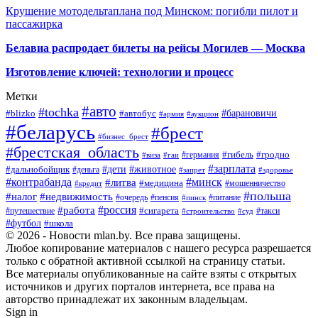
Крушение мотодельтаплана под Минском: погибли пилот и
пассажирка
Белавиа распродает билеты на рейсы Могилев — Москва
Изготовление ключей: технологии и процесс
Метки
#авто
#tochka
#автобус
#барановичи
#blizko
#армия
#аукцион
#беларусь
#брест
#бизнес_брест
#брестская_область
#германия
#гибель
#гродно
#виза
#гаи
#зарплата
#дети
#животное
#дальнобойщик
#деньга
#запрет
#здоровье
#контрабанда
#минск
#литва
#медицина
#мошенничество
#кредит
#польша
#недвижимость
#налог
#пенсия
#питание
#очередь
#пинск
#россия
#работа
#сигарета
#путешествие
#такси
#строительство
#суд
#футбол
#школа
© 2026 - Новости mlan.by. Все права защищены.
Любое копирование материалов с нашего ресурса разрешается
только с обратной активной ссылкой на страницу статьи.
Все материалы опубликованные на сайте взяты с открытых
источников и других порталов интернета, все права на
авторство принадлежат их законным владельцам.
Sign in