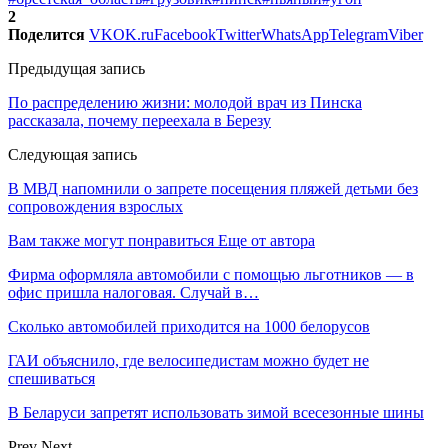
2
Поделится
VK
OK.ru
Facebook
Twitter
WhatsApp
Telegram
Viber
Предыдущая запись
По распределению жизни: молодой врач из Пинска
рассказала, почему переехала в Березу
Следующая запись
В МВД напомнили о запрете посещения пляжей детьми без
сопровождения взрослых
Вам также могут понравиться
Еще от автора
Фирма оформляла автомобили с помощью льготников — в
офис пришла налоговая. Случай в…
Сколько автомобилей приходится на 1000 белорусов
ГАИ объяснило, где велосипедистам можно будет не
спешиваться
В Беларуси запретят использовать зимой всесезонные шины
Prev
Next