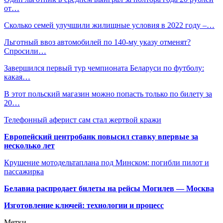
от…
Сколько семей улучшили жилищные условия в 2022 году –…
Льготный ввоз автомобилей по 140-му указу отменят?
Спросили…
Завершился первый тур чемпионата Беларуси по футболу:
какая…
В этот польский магазин можно попасть только по билету за
20…
Телефонный аферист сам стал жертвой кражи
Европейский центробанк повысил ставку впервые за
несколько лет
Крушение мотодельтаплана под Минском: погибли пилот и
пассажирка
Белавиа распродает билеты на рейсы Могилев — Москва
Изготовление ключей: технологии и процесс
Метки