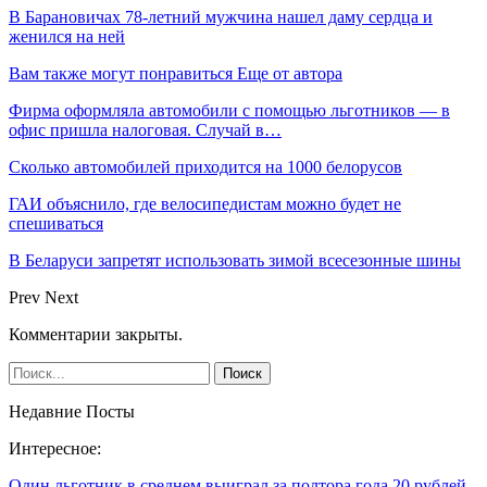
В Барановичах 78-летний мужчина нашел даму сердца и
женился на ней
Вам также могут понравиться
Еще от автора
Фирма оформляла автомобили с помощью льготников — в
офис пришла налоговая. Случай в…
Сколько автомобилей приходится на 1000 белорусов
ГАИ объяснило, где велосипедистам можно будет не
спешиваться
В Беларуси запретят использовать зимой всесезонные шины
Prev
Next
Комментарии закрыты.
Недавние Посты
Интересное:
Один льготник в среднем выиграл за полтора года 20 рублей