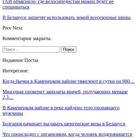
ГАИ объяснило, где велосипедистам можно будет не
спешиваться
В Беларуси запретят использовать зимой всесезонные шины
Prev
Next
Комментарии закрыты.
Недавние Посты
Интересное:
Когда бычки в Каменецком районе тяжелеют в сутки на 900…
Минздрав проверит зарплаты врачей, получающих меньше
2,3…
В Каменецком районе в реке найдено тело пропавшего
мужчины
Болгария начинает выдавать шенгенские визы в Беларуси
Что происходит с организмом, когда человек воздерживается