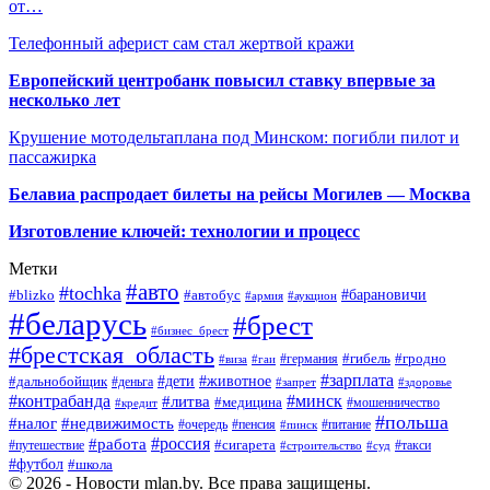
от…
Телефонный аферист сам стал жертвой кражи
Европейский центробанк повысил ставку впервые за
несколько лет
Крушение мотодельтаплана под Минском: погибли пилот и
пассажирка
Белавиа распродает билеты на рейсы Могилев — Москва
Изготовление ключей: технологии и процесс
Метки
#авто
#tochka
#автобус
#барановичи
#blizko
#армия
#аукцион
#беларусь
#брест
#бизнес_брест
#брестская_область
#германия
#гибель
#гродно
#виза
#гаи
#зарплата
#дети
#животное
#дальнобойщик
#деньга
#запрет
#здоровье
#контрабанда
#минск
#литва
#медицина
#мошенничество
#кредит
#польша
#недвижимость
#налог
#пенсия
#питание
#очередь
#пинск
#россия
#работа
#сигарета
#путешествие
#такси
#строительство
#суд
#футбол
#школа
© 2026 - Новости mlan.by. Все права защищены.