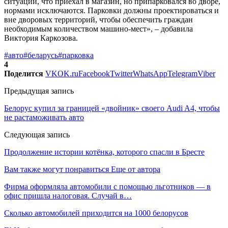
ситуации, что приехал в магазин, но припарковался во дворе,
нормами исключаются. Парковки должны проектироваться и
вне дворовых территорий, чтобы обеспечить граждан
необходимым количеством машино-мест», – добавила
Виктория Каркозова.
#авто
#беларусь
#парковка
4
Поделится
VK
OK.ru
Facebook
Twitter
WhatsApp
Telegram
Viber
Предыдущая запись
Белорус купил за границей «двойник» своего Audi A4, чтобы
не растаможивать авто
Следующая запись
Продолжение истории котёнка, которого спасли в Бресте
Вам также могут понравиться
Еще от автора
Фирма оформляла автомобили с помощью льготников — в
офис пришла налоговая. Случай в…
Сколько автомобилей приходится на 1000 белорусов