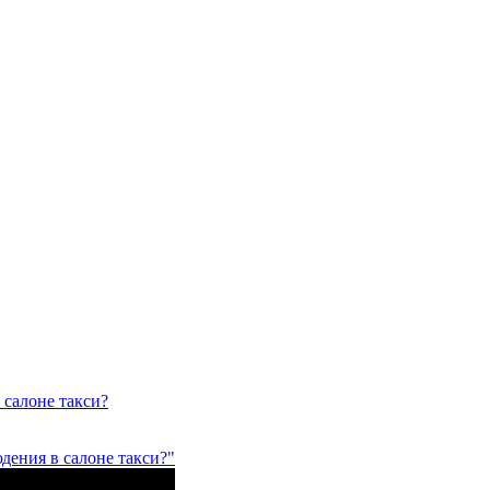
 салоне такси?
дения в салоне такси?"