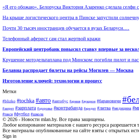
«Я его обожаю». Белоруска Виктория Азаренко сделала селфи
На крыше логистического центра в Пинске запустили солнеч
Почти 30 тысяч иностранцев обучается в вузах Беларуси.…
Телефонный аферист сам стал жертвой кражи
Европейский центробанк повысил ставку впервые за нескол
Крушение мотодельтаплана под Минском: погибли пилот и па
Белавиа распродает билеты на рейсы Могилев — Москва
Изготовление ключей: технологии и процесс
Метки
#бе
#авто
#tochka
#автобус
#барановичи
#blizko
#армия
#аукцион
#зарплата
#контрабанда
#м
#литва
#медицина
#запрет
#здоровье
#кредит
#футбол
#школа
#такси
© 2026 - Новости mlan.by. Все права защищены.
Любое копирование материалов с нашего ресурса разрешается т
Все материалы опубликованные на сайте взяты с открытых исто
Sign in