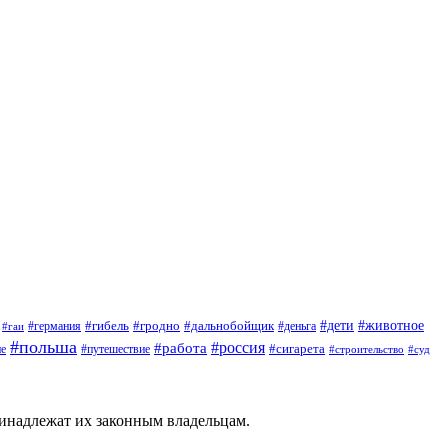
#дети
#животное
#германия
#гибель
#гродно
#дальнобойщик
#деньга
#гаи
#польша
#россия
#работа
#сигарета
ие
#путешествие
#строительство
#суд
ринадлежат их законным владельцам.