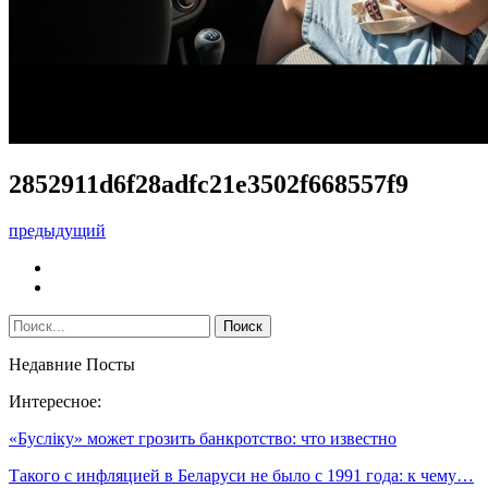
2852911d6f28adfc21e3502f668557f9
предыдущий
Недавние Посты
Интересное:
«Буслiку» может грозить банкротство: что известно
Такого с инфляцией в Беларуси не было с 1991 года: к чему…