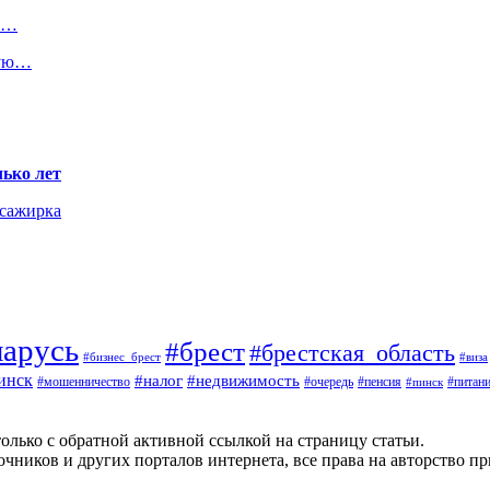
 с…
ную…
ько лет
ссажирка
ларусь
#брест
#брестская_область
#виза
#бизнес_брест
инск
#недвижимость
#налог
#мошенничество
#пенсия
#питан
#очередь
#пинск
олько с обратной активной ссылкой на страницу статьи.
чников и других порталов интернета, все права на авторство п