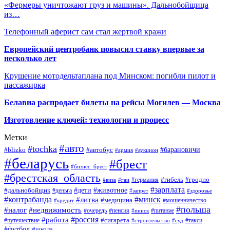
«Фермеры уничтожают груз и машины». Дальнобойщица
из…
Телефонный аферист сам стал жертвой кражи
Европейский центробанк повысил ставку впервые за
несколько лет
Крушение мотодельтаплана под Минском: погибли пилот и
пассажирка
Белавиа распродает билеты на рейсы Могилев — Москва
Изготовление ключей: технологии и процесс
Метки
#авто
#tochka
#автобус
#барановичи
#blizko
#армия
#аукцион
#беларусь
#брест
#бизнес_брест
#брестская_область
#германия
#гибель
#гродно
#виза
#гаи
#зарплата
#дети
#животное
#дальнобойщик
#деньга
#запрет
#здоровье
#контрабанда
#минск
#литва
#медицина
#мошенничество
#кредит
#польша
#недвижимость
#налог
#пенсия
#питание
#очередь
#пинск
#россия
#работа
#сигарета
#путешествие
#такси
#строительство
#суд
#футбол
#школа