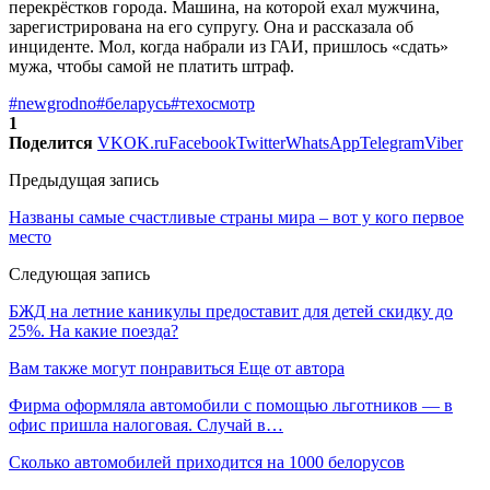
перекрёстков города. Машина, на которой ехал мужчина,
зарегистрирована на его супругу. Она и рассказала об
инциденте. Мол, когда набрали из ГАИ, пришлось «сдать»
мужа, чтобы самой не платить штраф.
#newgrodno
#беларусь
#техосмотр
1
Поделится
VK
OK.ru
Facebook
Twitter
WhatsApp
Telegram
Viber
Предыдущая запись
Названы самые счастливые страны мира – вот у кого первое
место
Следующая запись
БЖД на летние каникулы предоставит для детей скидку до
25%. На какие поезда?
Вам также могут понравиться
Еще от автора
Фирма оформляла автомобили с помощью льготников — в
офис пришла налоговая. Случай в…
Сколько автомобилей приходится на 1000 белорусов