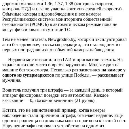
дорожными знаками 1.36, 1.37, 1.38 (контроль скорости,
контроль ПДД и начало участка контроля средней скорости).
Обычные камеры видеонаблюдения и все камеры
Республиканской системы мониторинга общественной
безопасности (РСМОБ) в автоматическом режиме пока не
могут фиксировать отсутствие ТО.
Тем не менее читатель Newgrodno.by, который эксплуатировал
авто без «дозвола», рассказал редакции, что стал «одним из
первых пострадавших» от обычной камеры наблюдения.
— Недавно мне позвонили из ГАИ и пригласили заехать. На
экране показали место и время нарушения. Мол, я ездил на
машине без техосмотра. Несколько раз засветился
на камере у
одного из супермаркетов
по улице Победы, — рассказывает
мужчина.
Водитель получил три штрафа — за каждый день, в который
аппарат фиксировал поездки его автомобиля. Каждое
взыскание — 0,5 базовой величины (21 рубль).
Кстати, это не единственный пример, когда камеры
наблюдения стали причиной штрафа, отмечает издание. Ещё
одного гродненца на днях наказали за проезд на красный свет.
Нарушение зафиксировало устройство на одном из