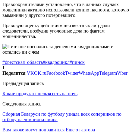
Правоохранителями установлено, что в данных случаях
мошенники активно использовали копию паспорта, которую
выманили у другого потерпевшего.
Правовую оценку действиям неизвестных лиц дали
следователи, возбудив уголовные дела по фактам
мошенничества.
#брестская_область
#квадроцикл
#пинск
1
Поделится
VK
OK.ru
Facebook
Twitter
WhatsApp
Telegram
Viber
Предыдущая запись
Какие продукты нельзя есть на ночь
Следующая запись
Сборная Беларуси по футболу узнала всех соперников по
отбору на чемпионат мира
Вам также могут понравиться
Еще от автора