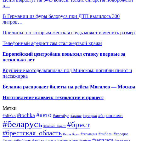
в…
В Германии из фуры белоруса при ДТП вылилось 300
литров…
Причины, по которым женская грудь может изменить размер
Телефонный аферист сам стал жертвой кражи
Европейский центробанк повысил ставку впервые за
несколько лет
Крушение мотодельтаплана под Минском: погибли пилот и
пассажирка
Белавиа распродает билеты на рейсы Могилев — Москва
Изготовление ключей: технологии и процесс
Метки
#авто
#tochka
#автобус
#барановичи
#blizko
#армия
#аукцион
#беларусь
#брест
#бизнес_брест
#брестская_область
#германия
#гибель
#гродно
#виза
#гаи
#зарплата
#дети
#животное
#дальнобойщик
#деньга
#запрет
#здоровье