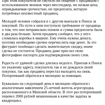
При этом покупателя не смутило ни общение с продавцом с
использованием звонков через мессенджер, ни низкая цена,
оправдываемая срочностью, ни предоплата, которую
потребовал неизвестный продавец.
Молодой человек собрался и с другом выехали в Пинск за
покупкой. По пути к ним поступило требование от продавца
о том, что они неправильно поняли и сумма предоплаты была
в два раза больше. Затем продавец сообщил, что у него
сломалась коробка в машине. Ему очень нужны деньги,
поэтому необходимо срочно перечислить еще денег. За это
фигурант пообещал сделать значительную скидку, иначе
сделка не состоится. Продавец даже прислал свою
фотографию паспорта для подтверждения своих слов.
Радость от удачной сделки длилась недолго. Приехав в Пинск
по указному адресу, покупатель так и не дождался своей
покупки, так как продавец перестал выходить на связь.
Потерпевший обратился в милицию за помощью.
Буквально на следующий день в милицию обратился с
аналогичным заявлением 25-летний житель агрогородка,
расположенного в Минской области. В этот раз потерпевший
перевел 2000 рублей мошенникам в качестве задатка за
квадроцикл.