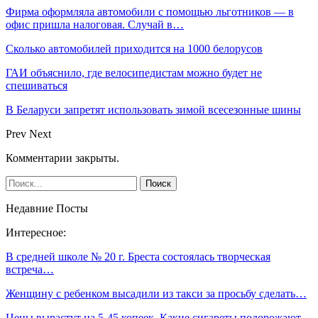
Фирма оформляла автомобили с помощью льготников — в
офис пришла налоговая. Случай в…
Сколько автомобилей приходится на 1000 белорусов
ГАИ объяснило, где велосипедистам можно будет не
спешиваться
В Беларуси запретят использовать зимой всесезонные шины
Prev
Next
Комментарии закрыты.
Недавние Посты
Интересное:
В средней школе № 20 г. Бреста состоялась творческая
встреча…
Женщину с ребенком высадили из такси за просьбу сделать…
Цены вырастут на 5-45 копеек. Какие сигареты подорожают