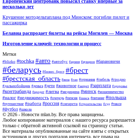
Европейский центробанк повысил ставку впервые за
несколько лет
Крушение мотодельтаплана под Минском: погибли пилот и
пассажирка
Белавиа распродает билеты на рейсы Могилев — Москва
Изготовление ключей: технологии и процесс
Метки
#авто
#tochka
#автобус
#барановичи
#blizko
#армия
#аукцион
#беларусь
#брест
#бизнес_брест
#брестская_область
#германия
#гибель
#гродно
#виза
#гаи
#зарплата
#дети
#животное
#дальнобойщик
#деньга
#запрет
#здоровье
#контрабанда
#минск
#литва
#медицина
#мошенничество
#кредит
#польша
#недвижимость
#налог
#пенсия
#питание
#очередь
#пинск
#россия
#работа
#сигарета
#путешествие
#такси
#строительство
#суд
#футбол
#школа
© 2026 - Новости mlan.by. Все права защищены.
Любое копирование материалов с нашего ресурса разрешается
только с обратной активной ссылкой на страницу статьи.
Все материалы опубликованные на сайте взяты с открытых
источников и других порталов интернета, все права на