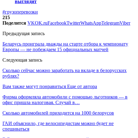
выглядит
#грузоперевозки
215
Поделится
VK
OK.ru
Facebook
Twitter
WhatsApp
Telegram
Viber
Предыдущая запись
Беларусь проиграла дважды на старте отбора к чемпионату
Европы — не побеждаем 15 официальных матчей
Следующая запись
Сколько сейчас можно заработать на вкладе в белорусских
рублях?
Вам также могут понравиться
Еще от автора
Фирма оформляла автомобили с помощью льготников — в
офис пришла налоговая. Случай в…
Сколько автомобилей приходится на 1000 белорусов
ГАИ объяснило, где велосипедистам можно будет не
спешиваться