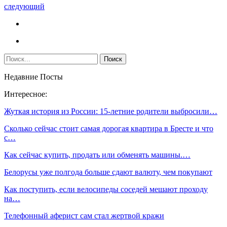
следующий
Недавние Посты
Интересное:
Жуткая история из России: 15-летние родители выбросили…
Сколько сейчас стоит самая дорогая квартира в Бресте и что
с…
Как сейчас купить, продать или обменять машины.…
Белорусы уже полгода больше сдают валюту, чем покупают
Как поступить, если велосипеды соседей мешают проходу
на…
Телефонный аферист сам стал жертвой кражи