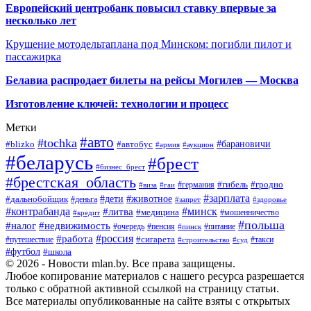
Европейский центробанк повысил ставку впервые за
несколько лет
Крушение мотодельтаплана под Минском: погибли пилот и
пассажирка
Белавиа распродает билеты на рейсы Могилев — Москва
Изготовление ключей: технологии и процесс
Метки
#авто
#tochka
#автобус
#барановичи
#blizko
#армия
#аукцион
#беларусь
#брест
#бизнес_брест
#брестская_область
#германия
#гибель
#гродно
#виза
#гаи
#зарплата
#дети
#животное
#дальнобойщик
#деньга
#запрет
#здоровье
#контрабанда
#минск
#литва
#медицина
#мошенничество
#кредит
#польша
#недвижимость
#налог
#пенсия
#питание
#очередь
#пинск
#россия
#работа
#сигарета
#путешествие
#такси
#строительство
#суд
#футбол
#школа
© 2026 - Новости mlan.by. Все права защищены.
Любое копирование материалов с нашего ресурса разрешается
только с обратной активной ссылкой на страницу статьи.
Все материалы опубликованные на сайте взяты с открытых