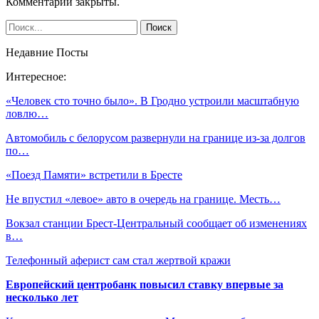
Комментарии закрыты.
Недавние Посты
Интересное:
«Человек сто точно было». В Гродно устроили масштабную
ловлю…
Автомобиль с белорусом развернули на границе из-за долгов
по…
«Поезд Памяти» встретили в Бресте
Не впустил «левое» авто в очередь на границе. Месть…
Вокзал станции Брест-Центральный сообщает об изменениях
в…
Телефонный аферист сам стал жертвой кражи
Европейский центробанк повысил ставку впервые за
несколько лет