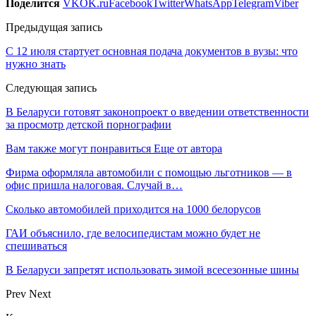
Поделится
VK
OK.ru
Facebook
Twitter
WhatsApp
Telegram
Viber
Предыдущая запись
С 12 июля стартует основная подача документов в вузы: что
нужно знать
Следующая запись
В Беларуси готовят законопроект о введении ответственности
за просмотр детской порнографии
Вам также могут понравиться
Еще от автора
Фирма оформляла автомобили с помощью льготников — в
офис пришла налоговая. Случай в…
Сколько автомобилей приходится на 1000 белорусов
ГАИ объяснило, где велосипедистам можно будет не
спешиваться
В Беларуси запретят использовать зимой всесезонные шины
Prev
Next