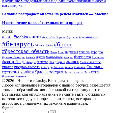
Крушение мотодельтаплана под Минском: погибли пилот и
пассажирка
Белавиа распродает билеты на рейсы Могилев — Москва
Изготовление ключей: технологии и процесс
Метки
#авто
#tochka
#автобус
#барановичи
#blizko
#армия
#аукцион
#беларусь
#брест
#бизнес_брест
#брестская_область
#германия
#гибель
#гродно
#виза
#гаи
#зарплата
#дети
#животное
#дальнобойщик
#деньга
#запрет
#здоровье
#контрабанда
#минск
#литва
#медицина
#мошенничество
#кредит
#польша
#недвижимость
#налог
#пенсия
#питание
#очередь
#пинск
#россия
#работа
#сигарета
#путешествие
#такси
#строительство
#суд
#футбол
#школа
© 2026 - Новости mlan.by. Все права защищены.
Любое копирование материалов с нашего ресурса разрешается
только с обратной активной ссылкой на страницу статьи.
Все материалы опубликованные на сайте взяты с открытых
источников и других порталов интернета, все права на
авторство принадлежат их законным владельцам.
Sign in