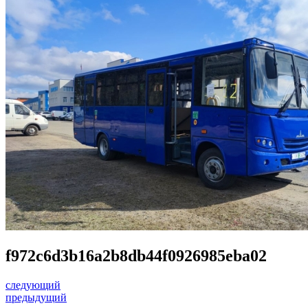
f972c6d3b16a2b8db44f0926985eba02
следующий
предыдущий