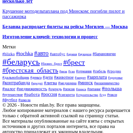
несколько лет
Крушение мотодельтаплана под Минском: погибли пилот и
пассажирка
Белавиа распродает билеты на рейсы Могилев — Москва
Изготовление ключей: технологии и процесс
Метки
#авто
#tochka
#автобус
#барановичи
#blizko
#армия
#аукцион
#беларусь
#брест
#бизнес_брест
#брестская_область
#германия
#гибель
#гродно
#виза
#гаи
#зарплата
#дети
#животное
#дальнобойщик
#деньга
#запрет
#здоровье
#контрабанда
#минск
#литва
#медицина
#мошенничество
#кредит
#польша
#недвижимость
#налог
#пенсия
#питание
#очередь
#пинск
#россия
#работа
#сигарета
#путешествие
#такси
#строительство
#суд
#футбол
#школа
© 2026 - Новости mlan.by. Все права защищены.
Любое копирование материалов с нашего ресурса разрешается
только с обратной активной ссылкой на страницу статьи.
Все материалы опубликованные на сайте взяты с открытых
источников и других порталов интернета, все права на
авторство принадлежат их законным владельцам.