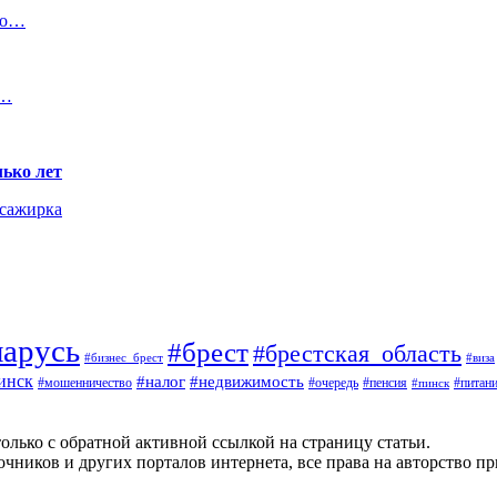
(но…
е…
ько лет
ссажирка
ларусь
#брест
#брестская_область
#виза
#бизнес_брест
инск
#недвижимость
#налог
#мошенничество
#пенсия
#питан
#очередь
#пинск
олько с обратной активной ссылкой на страницу статьи.
чников и других порталов интернета, все права на авторство п