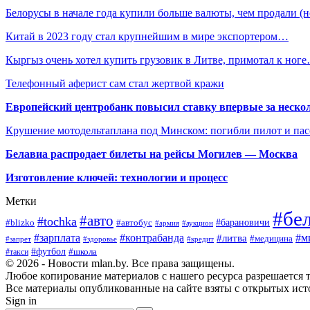
Белорусы в начале года купили больше валюты, чем продали 
Китай в 2023 году стал крупнейшим в мире экспортером…
Кыргыз очень хотел купить грузовик в Литве, примотал к ног
Телефонный аферист сам стал жертвой кражи
Европейский центробанк повысил ставку впервые за нескол
Крушение мотодельтаплана под Минском: погибли пилот и па
Белавиа распродает билеты на рейсы Могилев — Москва
Изготовление ключей: технологии и процесс
Метки
#бе
#авто
#tochka
#автобус
#барановичи
#blizko
#армия
#аукцион
#зарплата
#контрабанда
#м
#литва
#медицина
#запрет
#здоровье
#кредит
#футбол
#школа
#такси
© 2026 - Новости mlan.by. Все права защищены.
Любое копирование материалов с нашего ресурса разрешается т
Все материалы опубликованные на сайте взяты с открытых исто
Sign in