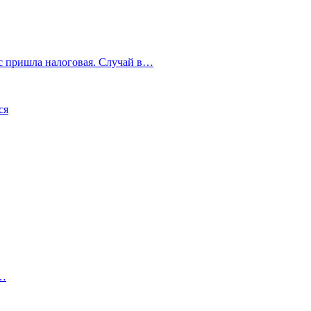
с пришла налоговая. Случай в…
ся
е…