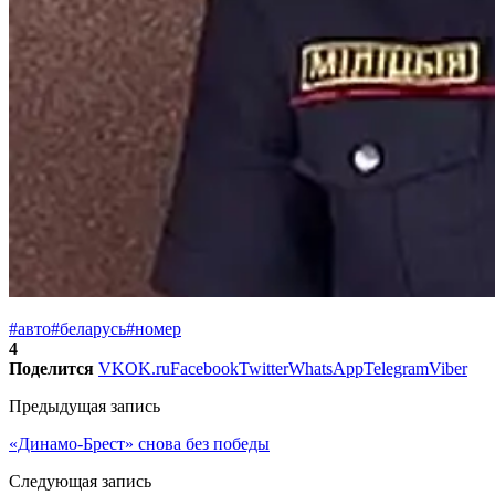
#авто
#беларусь
#номер
4
Поделится
VK
OK.ru
Facebook
Twitter
WhatsApp
Telegram
Viber
Предыдущая запись
«Динамо-Брест» снова без победы
Следующая запись