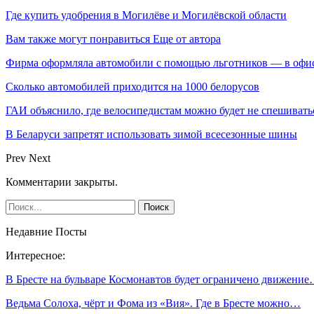
Где купить удобрения в Могилёве и Могилёвской области
Вам также могут понравиться
Еще от автора
Фирма оформляла автомобили с помощью льготников — в офи
Сколько автомобилей приходится на 1000 белорусов
ГАИ объяснило, где велосипедистам можно будет не спешивать
В Беларуси запретят использовать зимой всесезонные шины
Prev
Next
Комментарии закрыты.
Недавние Посты
Интересное:
В Бресте на бульваре Космонавтов будет ограничено движени
Ведьма Солоха, чёрт и Фома из «Вия». Где в Бресте можно…