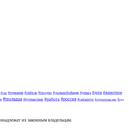
#дети
#животное
#германия
#гибель
#гродно
#дальнобойщик
#деньга
#гаи
#польша
#россия
#работа
#сигарета
ие
#путешествие
#строительство
#суд
ринадлежат их законным владельцам.