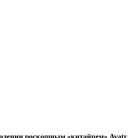
владении роскошным «китайцем» Avatr