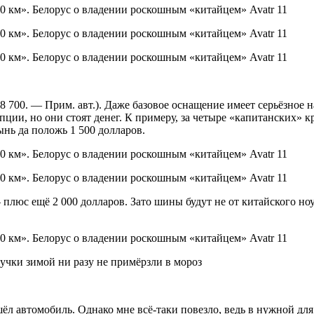
48 700. — Прим. авт.). Даже базовое оснащение имеет серьёзно
ции, но они стоят денег. К примеру, за четыре «капитанских» кр
ынь да положь 1 500 долларов.
плюс ещё 2 000 долларов. Зато шины будут не от китайского но
учки зимой ни разу не примёрзли в мороз
шёл автомобиль. Однако мне всё-таки повезло, ведь в нужной дл