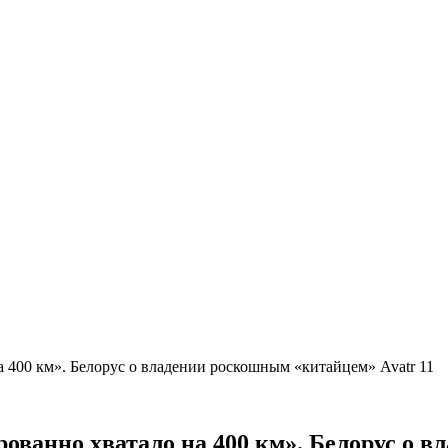
а 400 км». Белорус о владении роскошным «китайцем» Avatr 11
рованно хватало на 400 км». Белорус о 