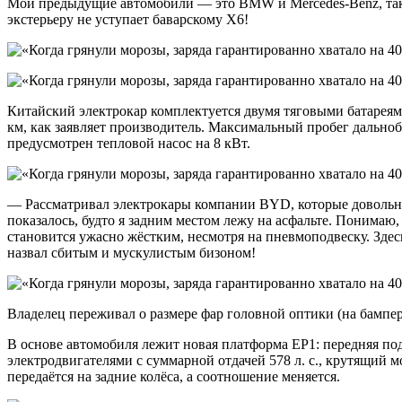
Мои предыдущие автомобили — это BMW и Mercedes-Benz, так чт
экстерьеру не уступает баварскому X6!
Китайский электрокар комплектуется двумя тяговыми батареями
км, как заявляет производитель. Максимальный пробег дально
предусмотрен тепловой насос на 8 кВт.
— Рассматривал электрокары компании BYD, которые довольно х
показалось, будто я задним местом лежу на асфальте. Понимаю,
становится ужасно жёстким, несмотря на пневмоподвеску. Зде
назвал сбитым и мускулистым бизоном!
Владелец переживал о размере фар головной оптики (на бампере 
В основе автомобиля лежит новая платформа EP1: передняя под
электродвигателями с суммарной отдачей 578 л. с., крутящий 
передаётся на задние колёса, а соотношение меняется.