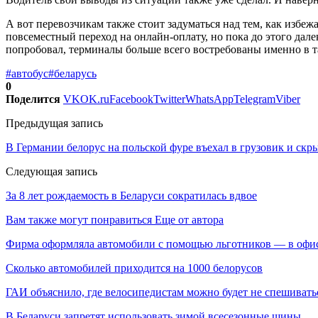
А вот перевозчикам также стоит задуматься над тем, как избе
повсеместный переход на онлайн-оплату, но пока до этого дале
попробовал, терминалы больше всего востребованы именно в 
#автобус
#беларусь
0
Поделится
VK
OK.ru
Facebook
Twitter
WhatsApp
Telegram
Viber
Предыдущая запись
В Германии белорус на польской фуре въехал в грузовик и скр
Следующая запись
За 8 лет рождаемость в Беларуси сократилась вдвое
Вам также могут понравиться
Еще от автора
Фирма оформляла автомобили с помощью льготников — в офи
Сколько автомобилей приходится на 1000 белорусов
ГАИ объяснило, где велосипедистам можно будет не спешивать
В Беларуси запретят использовать зимой всесезонные шины