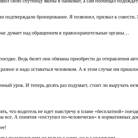
авил свою спутницу якобы в банкомат, а сам пообещал подождать
они подтверждали бронирование. Я позвонил, призвал к совести.
ейчас думает над обращением в правоохранительные органы…
поездке. Ведь билет они обязаны приобрести до отправления авт
 разное и надо оставаться человеком. А в этом случае им пришл
нный урок. И теперь десять раз подумает, стоит ли выручать нез
ть, что водитель не идет навстречу в плане «бесплатной» поездк
 за все. А понятия «поступил по-человечески» в нормативных до
ее!
ка поделился ими не только с нами, но и с коллегами.