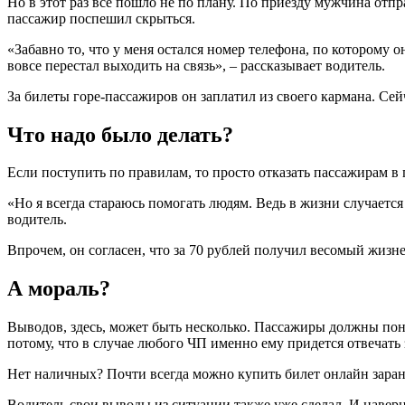
Но в этот раз все пошло не по плану. По приезду мужчина отпр
пассажир поспешил скрыться.
«Забавно то, что у меня остался номер телефона, по которому 
вовсе перестал выходить на связь», – рассказывает водитель.
За билеты горе-пассажиров он заплатил из своего кармана. С
Что надо было делать?
Если поступить по правилам, то просто отказать пассажирам в 
«Но я всегда стараюсь помогать людям. Ведь в жизни случается
водитель.
Впрочем, он согласен, что за 70 рублей получил весомый жизне
А мораль?
Выводов, здесь, может быть несколько. Пассажиры должны поня
потому, что в случае любого ЧП именно ему придется отвечать
Нет наличных? Почти всегда можно купить билет онлайн заран
Водитель свои выводы из ситуации также уже сделал. И наверня