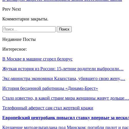
Prev
Next
Комментарии закрыты.
Недавние Посты
Интересное:
В Москве в машине сгорел белорус
Жуткая история из России: 15-летние родители выбросили…
Экс-министра экономики Казахстана, убившего свою жену,…
История бесценной работницы «Динамо-Брест»
Стало известно, в какой стране мира женщины живут дольше…
Телефонный аферист сам стал жертвой кражи
Европейский центробанк повысил ставку впервые за нескол
Крушение мотодельтаплана под Минском: погибли пилот и па