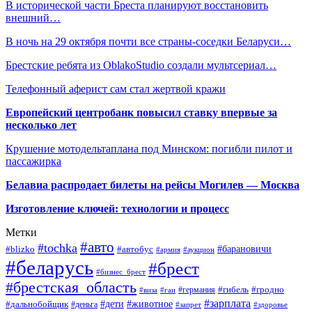
В исторической части Бреста планируют восстановить
внешний…
В ночь на 29 октября почти все страны-соседки Беларуси…
Брестские ребята из OblakoStudio создали мультсериал…
Телефонный аферист сам стал жертвой кражи
Европейский центробанк повысил ставку впервые за
несколько лет
Крушение мотодельтаплана под Минском: погибли пилот и
пассажирка
Белавиа распродает билеты на рейсы Могилев — Москва
Изготовление ключей: технологии и процесс
Метки
#авто
#tochka
#автобус
#барановичи
#blizko
#армия
#аукцион
#беларусь
#брест
#бизнес_брест
#брестская_область
#германия
#гибель
#гродно
#виза
#гаи
#зарплата
#дети
#животное
#дальнобойщик
#деньга
#запрет
#здоровье