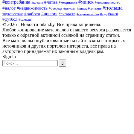
#контрабанда
#минск
#литва
#медицина
#мошенничество
#кредит
#польша
#недвижимость
#налог
#пенсия
#питание
#очередь
#пинск
#россия
#работа
#сигарета
#путешествие
#такси
#строительство
#суд
#футбол
#школа
© 2026 - Новости mlan.by. Все права защищены.
Любое копирование материалов с нашего ресурса разрешается
только с обратной активной ссылкой на страницу статьи.
Все материалы опубликованные на сайте взяты с открытых
источников и других порталов интернета, все права на
авторство принадлежат их законным владельцам.
Sign in