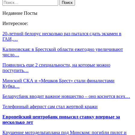
Недавние Посты
Интересное:
20-летний белорус несколько раз пытался сдать экзамен в
ГАИ,…
Калиновская: в Брестской области ежегодно увеличивают
число…
Появились еще 2 специальности, на которые можно
поступить…
Минский СКА и «Мешков Брест» стали финалистами
Кубка…
Беларусбанк вводит важное новшество – оно коснется всех…
Телефонный аферист сам стал жертвой кражи
Европейский центробанк повысил ставку впервые за
несколько лет
Крушение мотодельтаплана под Минском: погибли пилот и