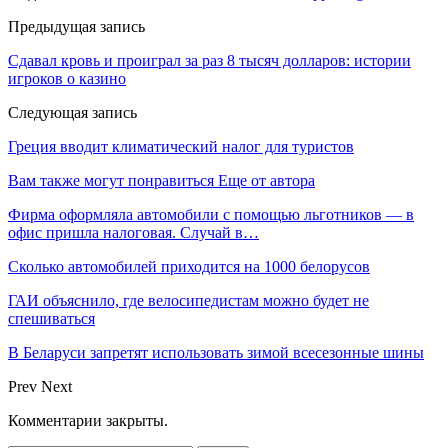
Предыдущая запись
Сдавал кровь и проиграл за раз 8 тысяч долларов: истории
игроков о казино
Следующая запись
Греция вводит климатический налог для туристов
Вам также могут понравиться
Еще от автора
Фирма оформляла автомобили с помощью льготников — в
офис пришла налоговая. Случай в…
Сколько автомобилей приходится на 1000 белорусов
ГАИ объяснило, где велосипедистам можно будет не
спешиваться
В Беларуси запретят использовать зимой всесезонные шины
Prev
Next
Комментарии закрыты.