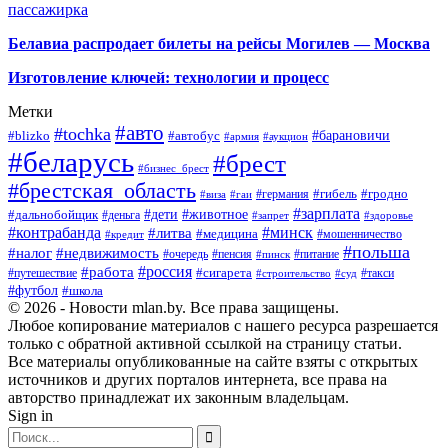
пассажирка
Белавиа распродает билеты на рейсы Могилев — Москва
Изготовление ключей: технологии и процесс
Метки
#авто
#tochka
#автобус
#барановичи
#blizko
#армия
#аукцион
#беларусь
#брест
#бизнес_брест
#брестская_область
#германия
#гибель
#гродно
#виза
#гаи
#зарплата
#дети
#животное
#дальнобойщик
#деньга
#запрет
#здоровье
#контрабанда
#минск
#литва
#медицина
#мошенничество
#кредит
#польша
#недвижимость
#налог
#пенсия
#питание
#очередь
#пинск
#россия
#работа
#сигарета
#путешествие
#такси
#строительство
#суд
#футбол
#школа
© 2026 - Новости mlan.by. Все права защищены.
Любое копирование материалов с нашего ресурса разрешается
только с обратной активной ссылкой на страницу статьи.
Все материалы опубликованные на сайте взяты с открытых
источников и других порталов интернета, все права на
авторство принадлежат их законным владельцам.
Sign in