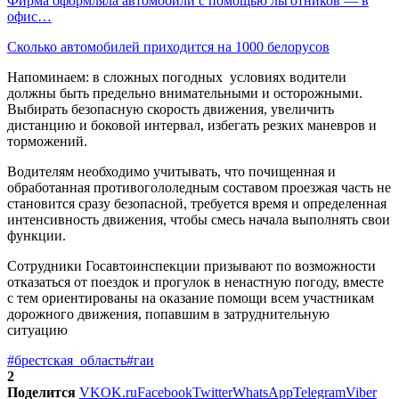
Фирма оформляла автомобили с помощью льготников — в
офис…
Сколько автомобилей приходится на 1000 белорусов
Напоминаем: в сложных погодных условиях водители
должны быть предельно внимательными и осторожными.
Выбирать безопасную скорость движения, увеличить
дистанцию и боковой интервал, избегать резких маневров и
торможений.
Водителям необходимо учитывать, что почищенная и
обработанная противогололедным составом проезжая часть не
становится сразу безопасной, требуется время и определенная
интенсивность движения, чтобы смесь начала выполнять свои
функции.
Сотрудники Госавтоинспекции призывают по возможности
отказаться от поездок и прогулок в ненастную погоду, вместе
с тем ориентированы на оказание помощи всем участникам
дорожного движения, попавшим в затруднительную
ситуацию
#брестская_область
#гаи
2
Поделится
VK
OK.ru
Facebook
Twitter
WhatsApp
Telegram
Viber