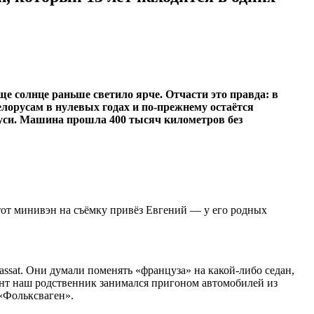
е солнце раньше светило ярче. Отчасти это правда: в
орусам в нулевых годах и по-прежнему остаётся
руси. Машина прошла 400 тысяч километров без
Этот минивэн на съёмку привёз Евгений — у его родных
assat. Они думали поменять «француза» на какой-либо седан,
ент наш родственник занимался пригоном автомобилей из
 «Фольксваген».