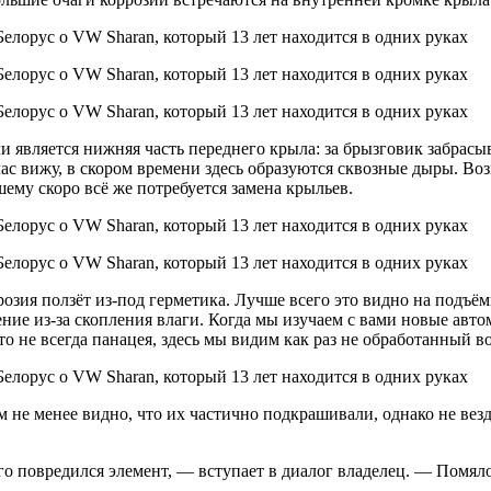
является нижняя часть переднего крыла: за брызговик забрасыва
час вижу, в скором времени здесь образуются сквозные дыры. Во
ему скоро всё же потребуется замена крыльев.
озия ползёт из-под герметика. Лучше всего это видно на подъё
ние из-за скопления влаги. Когда мы изучаем с вами новые авт
это не всегда панацея, здесь мы видим как раз не обработанный 
м не менее видно, что их частично подкрашивали, однако не ве
го повредился элемент, — вступает в диалог владелец. — Помял