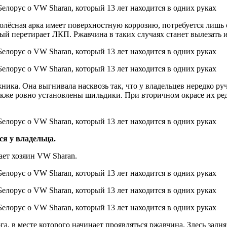
лёсная арка имеет поверхностную коррозию, потребуется лишь ок
ый перетирает ЛКП. Ржавчина в таких случаях станет вылезать 
а. Она выгнивала насквозь так, что у владельцев нередко ручка
также ровно установлены шильдики. При вторичном окрасе их ре
я у владельца.
ает хозяин VW Sharan.
 в месте которого начинает проявляться ржавчина. Здесь задняя