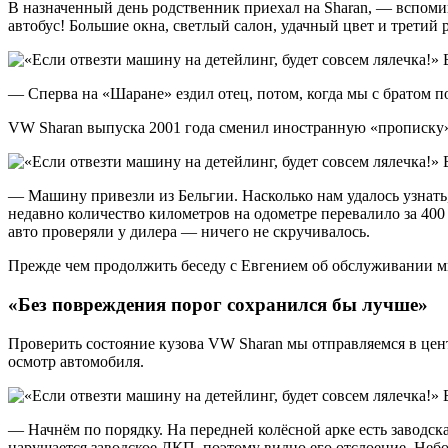
В назначенный день родственник приехал на Sharan, — вспомин
автобус! Большие окна, светлый салон, удачный цвет и третий
— Сперва на «Шаране» ездил отец, потом, когда мы с братом по
VW Sharan выпуска 2001 года сменил иностранную «прописку» 
— Машину привезли из Бельгии. Насколько нам удалось узнать,
недавно количество километров на одометре перевалило за 400
авто проверяли у дилера — ничего не скручивалось.
Прежде чем продолжить беседу с Евгением об обслуживании ми
«Без повреждения порог сохранился бы лучше»
Проверить состояние кузова VW Sharan мы отправляемся в цен
осмотр автомобиля.
— Начнём по порядку. На передней колёсной арке есть заводска
нарушается заводское ЛКП, поэтому видно его отслоение. Неб