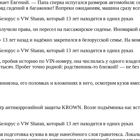
ает Евгений. — Папа сперва испугался размеров автомобиля: се
 ряд сидений в багажнике! Вопреки ожиданиям, машина сразу вс
лучили права, он пересел на пассажирское сиденье. Иномаркой по
13 лет назад и надёжно закрепился в белорусской семье. На мом
 пробив историю по VIN-номеру, она числилась у одного владел
 тысяч. Пробег точно родной: родственник-то близкий! — не бе
нивэна, его поломках и вложениях в него, осмотрим кузов вмес
тр антикоррозийной защиты KROWN. Возле подъёмника нас встре
я подготовка кузова в виде нанесённого слоя гравитекса. Локал
ольшие очаги коррозии встречаются на внутренней кромке крыла