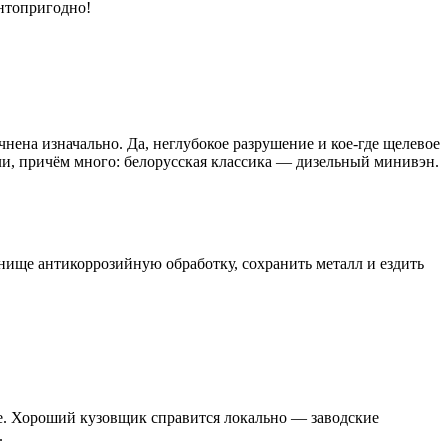
онтопригодно!
ена изначально. Да, неглубокое разрушение и кое-где щелевое
или, причём много: белорусская классика — дизельный минивэн.
нище антикоррозийную обработку, сохранить металл и ездить
те. Хороший кузовщик справится локально — заводские
.