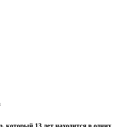
х
n, который 13 лет находится в одних