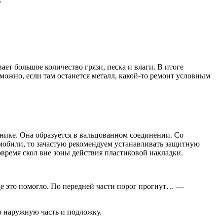
ет большое количество грязи, песка и влаги. В итоге
зможно, если там останется металл, какой-то ремонт условным
мнике. Она образуется в вальцованном соединении. Со
омобили, то зачастую рекомендуем устанавливать защитную
вовремя скол вне зоны действия пластиковой накладки.
зде это помогло. По передней части порог прогнут… —
о наружную часть и подложку.