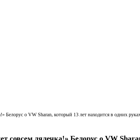
а!» Белорус о VW Sharan, который 13 лет находится в одних рука
ет совсем лялечка!» Белорус о VW Shara