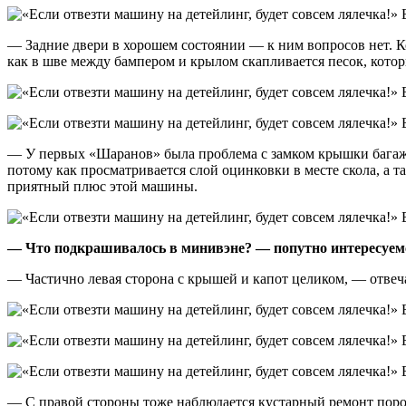
— Задние двери в хорошем состоянии — к ним вопросов нет. Ко
как в шве между бампером и крылом скапливается песок, котор
— У первых «Шаранов» была проблема с замком крышки багажник
потому как просматривается слой оцинковки в месте скола, а 
приятный плюс этой машины.
— Что подкрашивалось в минивэне? — попутно интересуемс
— Частично левая сторона с крышей и капот целиком, — отвеч
— С правой стороны тоже наблюдается кустарный ремонт порога,