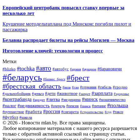
Европейский центробанк повысил ставку впервые за
несколько лет
Крушение мотодельтаплана под Минском: погибли пилот и
пассажирка
Белавиа распродает билеты на рейсы Могилев — Москва
Изготовление ключей: технологии и процесс
Метки
#авто
#tochka
#автобус
#барановичи
#blizko
#армия
#аукцион
#беларусь
#брест
#бизнес_брест
#брестская_область
#германия
#гибель
#гродно
#виза
#гаи
#зарплата
#дети
#животное
#дальнобойщик
#деньга
#запрет
#здоровье
#контрабанда
#минск
#литва
#медицина
#мошенничество
#кредит
#польша
#недвижимость
#налог
#пенсия
#питание
#очередь
#пинск
#россия
#работа
#сигарета
#путешествие
#такси
#строительство
#суд
#футбол
#школа
© 2026 - Новости mlan.by. Все права защищены.
Любое копирование материалов с нашего ресурса разрешается
только с обратной активной ссылкой на страницу статьи.
Все материалы опубликованные на сайте взяты с открытых