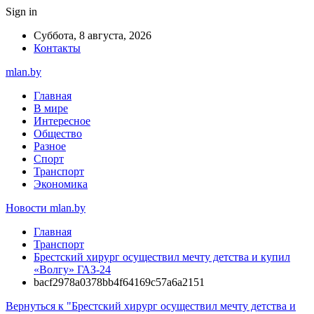
Sign in
Суббота, 8 августа, 2026
Контакты
mlan.by
Главная
В мире
Интересное
Общество
Разное
Спорт
Транспорт
Экономика
Новости mlan.by
Главная
Транспорт
Брестский хирург осуществил мечту детства и купил
«Волгу» ГАЗ-24
bacf2978a0378bb4f64169c57a6a2151
Вернуться к "Брестский хирург осуществил мечту детства и