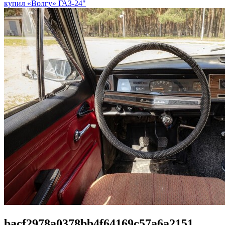
купил «Волгу» ГАЗ-24"
bacf2978a0378bb4f64169c57a6a2151