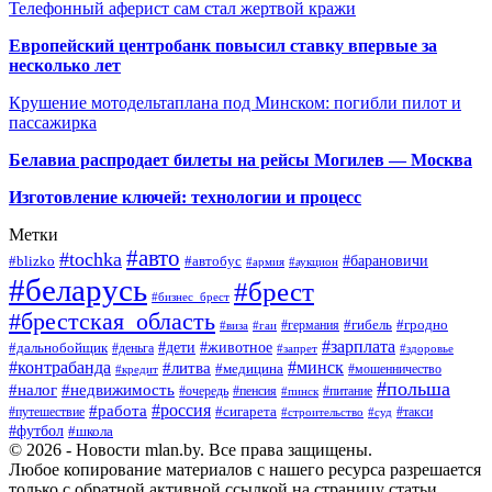
Телефонный аферист сам стал жертвой кражи
Европейский центробанк повысил ставку впервые за
несколько лет
Крушение мотодельтаплана под Минском: погибли пилот и
пассажирка
Белавиа распродает билеты на рейсы Могилев — Москва
Изготовление ключей: технологии и процесс
Метки
#авто
#tochka
#автобус
#барановичи
#blizko
#армия
#аукцион
#беларусь
#брест
#бизнес_брест
#брестская_область
#германия
#гибель
#гродно
#виза
#гаи
#зарплата
#дети
#животное
#дальнобойщик
#деньга
#запрет
#здоровье
#контрабанда
#минск
#литва
#медицина
#мошенничество
#кредит
#польша
#недвижимость
#налог
#пенсия
#питание
#очередь
#пинск
#россия
#работа
#сигарета
#путешествие
#такси
#строительство
#суд
#футбол
#школа
© 2026 - Новости mlan.by. Все права защищены.
Любое копирование материалов с нашего ресурса разрешается
только с обратной активной ссылкой на страницу статьи.