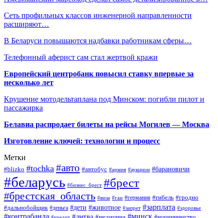
Сеть профильных классов инженерной направленности
расширяют…
В Беларуси повышаются надбавки работникам сферы…
Телефонный аферист сам стал жертвой кражи
Европейский центробанк повысил ставку впервые за
несколько лет
Крушение мотодельтаплана под Минском: погибли пилот и
пассажирка
Белавиа распродает билеты на рейсы Могилев — Москва
Изготовление ключей: технологии и процесс
Метки
#авто
#tochka
#автобус
#барановичи
#blizko
#армия
#аукцион
#беларусь
#брест
#бизнес_брест
#брестская_область
#германия
#гибель
#гродно
#виза
#гаи
#зарплата
#дети
#животное
#дальнобойщик
#деньга
#запрет
#здоровье
#контрабанда
#минск
#литва
#медицина
#мошенничество
#кредит