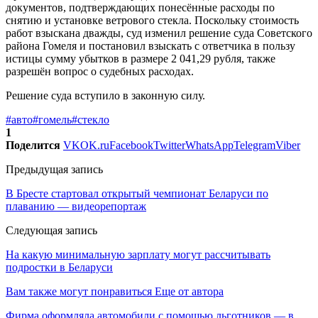
документов, подтверждающих понесённые расходы по
снятию и установке ветрового стекла. Поскольку стоимость
работ взыскана дважды, суд изменил решение суда Советского
района Гомеля и постановил взыскать с ответчика в пользу
истицы сумму убытков в размере 2 041,29 рубля, также
разрешён вопрос о судебных расходах.
Решение суда вступило в законную силу.
#авто
#гомель
#стекло
1
Поделится
VK
OK.ru
Facebook
Twitter
WhatsApp
Telegram
Viber
Предыдущая запись
В Бресте стартовал открытый чемпионат Беларуси по
плаванию — видеорепортаж
Следующая запись
На какую минимальную зарплату могут рассчитывать
подростки в Беларуси
Вам также могут понравиться
Еще от автора
Фирма оформляла автомобили с помощью льготников — в