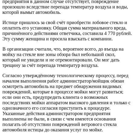
предприятия в данном случае отсутствует, повреждение
произошло вследствие перепада температур воздуха и воды,
которой вымыт автомобиль.
Истице пришлось за свой счёт приобрести лобовое стекло и
оплатить его установку. Общая сумма материального вреда,
причинённого действиями ответчика, составила 4 770 рублей.
Эту сумму женщина и просила взыскать с компании.
В организации считали, что, вероятнее всего, до въезда на
мойку на стекле вне зоны обзора был небольшой скол,
который не увидели и не отремонтировали. Он мог дать
трещину за счёт перепада температур воздуха.
Согласно утверждённому технологическому процессу, перед
началом выполнения работ администратор/мойщик обязан
осмотреть автомобиль на предмет обнаружения видимых
повреждений, которые в процессе мойки могут развиться;
если они есть, предупредить клиента о возможных
последствиях мойки аппаратом высокого давления и только с
однозначного его согласия приступить к процедуре.
Указанные действия администратором предприятия
выполнены не были, в связи с чем имеются основания
полагать об отсутствии повреждений ветрового стекла
автомобиля истицы до оказания услуг по мойке.