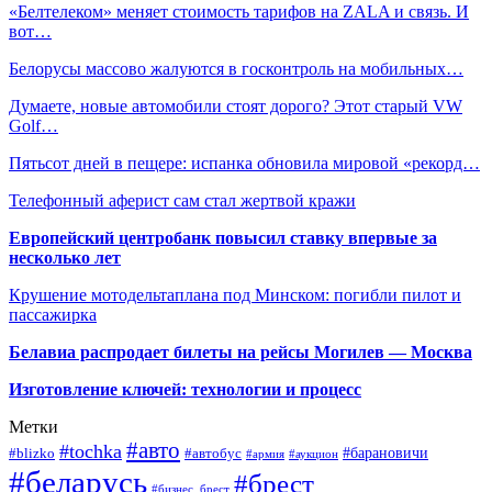
«Белтелеком» меняет стоимость тарифов на ZALA и связь. И
вот…
Белорусы массово жалуются в госконтроль на мобильных…
Думаете, новые автомобили стоят дорого? Этот старый VW
Golf…
Пятьсот дней в пещере: испанка обновила мировой «рекорд…
Телефонный аферист сам стал жертвой кражи
Европейский центробанк повысил ставку впервые за
несколько лет
Крушение мотодельтаплана под Минском: погибли пилот и
пассажирка
Белавиа распродает билеты на рейсы Могилев — Москва
Изготовление ключей: технологии и процесс
Метки
#авто
#tochka
#автобус
#барановичи
#blizko
#армия
#аукцион
#беларусь
#брест
#бизнес_брест