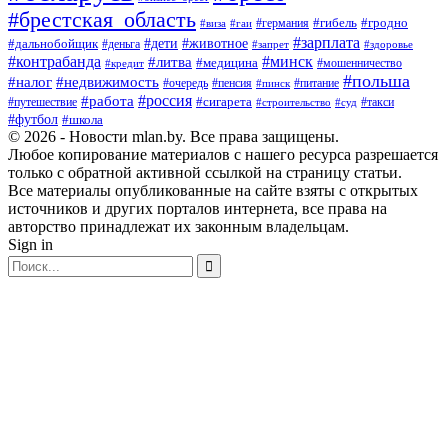
#брестская_область
#германия
#гибель
#гродно
#виза
#гаи
#зарплата
#дети
#животное
#дальнобойщик
#деньга
#запрет
#здоровье
#контрабанда
#минск
#литва
#медицина
#мошенничество
#кредит
#польша
#недвижимость
#налог
#пенсия
#питание
#очередь
#пинск
#россия
#работа
#сигарета
#путешествие
#такси
#строительство
#суд
#футбол
#школа
© 2026 - Новости mlan.by. Все права защищены.
Любое копирование материалов с нашего ресурса разрешается
только с обратной активной ссылкой на страницу статьи.
Все материалы опубликованные на сайте взяты с открытых
источников и других порталов интернета, все права на
авторство принадлежат их законным владельцам.
Sign in