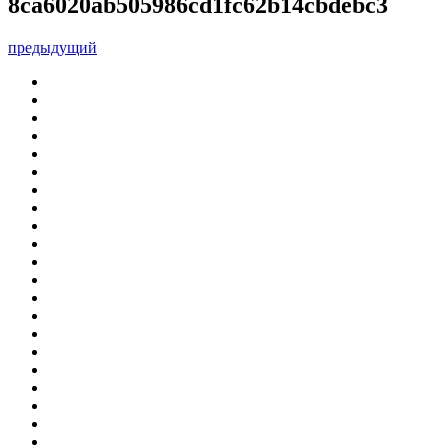
8ca6020ab505986cd1fc62b14cbdebc3
предыдущий