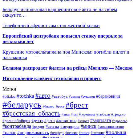
Белорус использовал каршеринговое авто не на своем
аккаунте…
Телефонный аферист сам стал жертвой кражи
Европейский центробанк повысил ставку впервые за
несколько лет
Крушение мотодельтаплана под Минском: погибли пилот и
пассажирка
Белавиа распродает билеты на рейсы Могилев — Москва
Изготовление ключей: технологии и процесс
Метки
#авто
#tochka
#автобус
#барановичи
#blizko
#армия
#аукцион
#беларусь
#брест
#бизнес_брест
#брестская_область
#германия
#гибель
#гродно
#виза
#гаи
#зарплата
#дети
#животное
#дальнобойщик
#деньга
#запрет
#здоровье
#контрабанда
#минск
#литва
#медицина
#мошенничество
#кредит
#польша
#недвижимость
#налог
#пенсия
#питание
#очередь
#пинск