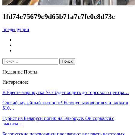
1fd74e75679c9d65b71a7c7fe0c8d73c
предыдущий
Недавние Посты
Интересное:
В Бресте маршрутка № 7 будет ходить до торгового центра…
Считай, музейный экспонат! Белорус заморочился и вложил
$10…
Турист из Беларуси погиб на Эльбрусе. Он сорвался с
высоты…
Белорусские перевозчики предлагают включать некоторых…