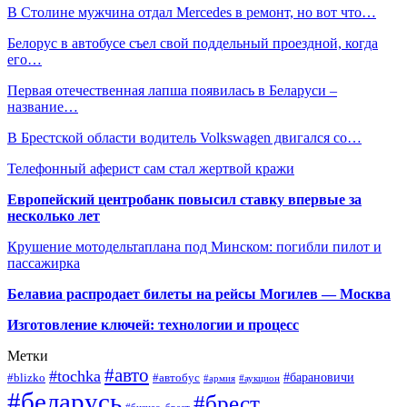
В Столине мужчина отдал Mercedes в ремонт, но вот что…
Белорус в автобусе съел свой поддельный проездной, когда
его…
Первая отечественная лапша появилась в Беларуси –
название…
В Брестской области водитель Volkswagen двигался со…
Телефонный аферист сам стал жертвой кражи
Европейский центробанк повысил ставку впервые за
несколько лет
Крушение мотодельтаплана под Минском: погибли пилот и
пассажирка
Белавиа распродает билеты на рейсы Могилев — Москва
Изготовление ключей: технологии и процесс
Метки
#авто
#tochka
#автобус
#барановичи
#blizko
#армия
#аукцион
#беларусь
#брест