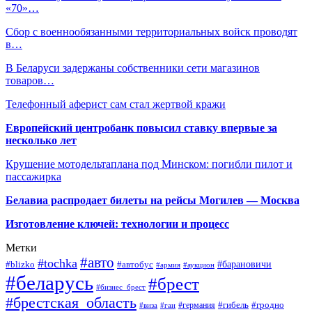
«70»…
Сбор с военнообязанными территориальных войск проводят
в…
В Беларуси задержаны собственники сети магазинов
товаров…
Телефонный аферист сам стал жертвой кражи
Европейский центробанк повысил ставку впервые за
несколько лет
Крушение мотодельтаплана под Минском: погибли пилот и
пассажирка
Белавиа распродает билеты на рейсы Могилев — Москва
Изготовление ключей: технологии и процесс
Метки
#авто
#tochka
#автобус
#барановичи
#blizko
#армия
#аукцион
#беларусь
#брест
#бизнес_брест
#брестская_область
#германия
#гибель
#гродно
#виза
#гаи