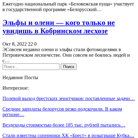
Ежегодно национальный парк «Беловежская пуща» участвует
в государственной программе «Белорусский…
Эльфы и олени — кого только не
увидишь в Кобринском лесхозе
Окт 8, 2022
22
0
ЭСовсем недавно олени и эльфы стали фотомоделями в
Петровичском лесничестве. Они совсем не боялись людей и
с…
Недавние Посты
Интересное:
Полевой выход брестских зенитчиков: поставленные задачи…
Средние зарплаты белорусов резко подскочили. В каком
регионе…
Вездеходы стоимостью более 185 тыс. рублей пытались…
Стали известны соперники ХК «Брест» в розыгрыше Кубка…