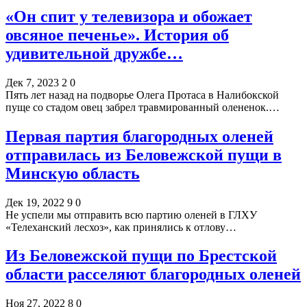
«Он спит у телевизора и обожает
овсяное печенье». История об
удивительной дружбе…
Дек 7, 2023
2
0
Пять лет назад на подворье Олега Протаса в Налибокской
пуще со стадом овец забрел травмированный олененок.…
Первая партия благородных оленей
отправилась из Беловежской пущи в
Минскую область
Дек 19, 2022
9
0
Не успели мы отправить всю партию оленей в ГЛХУ
«Телеханский лесхоз», как принялись к отлову…
Из Беловежской пущи по Брестской
области расселяют благородных оленей
Ноя 27, 2022
8
0