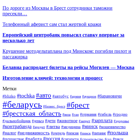
По дороге из Москвы в Брест сотрудники таможни
пресекли…
Телефонный аферист сам стал жертвой кражи
Европейский центробанк повысил ставку впервые за
несколько лет
Крушение мотодельтаплана под Минском: погибли пилот и
пассажирка
Белавиа распродает билеты на рейсы Могилев — Москва
Изготовление ключей: технологии и процесс
Метки
#авто
#tochka
#автобус
#барановичи
#blizko
#армия
#аукцион
#беларусь
#брест
#бизнес_брест
#брестская_область
#германия
#гибель
#гродно
#виза
#гаи
#зарплата
#дети
#животное
#дальнобойщик
#деньга
#запрет
#здоровье
#контрабанда
#минск
#литва
#медицина
#мошенничество
#кредит
#польша
#недвижимость
#налог
#пенсия
#питание
#очередь
#пинск
#россия
#работа
#сигарета
#путешествие
#такси
#строительство
#суд