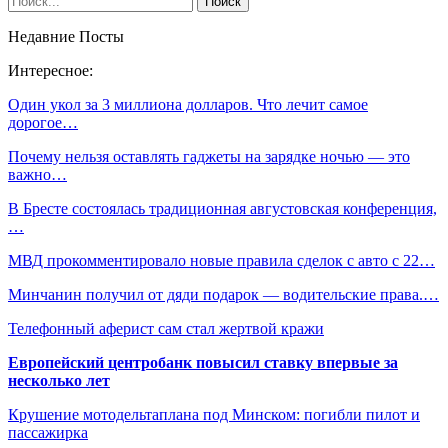
Недавние Посты
Интересное:
Один укол за 3 миллиона долларов. Что лечит самое
дорогое…
Почему нельзя оставлять гаджеты на зарядке ночью — это
важно…
В Бресте состоялась традиционная августовская конференция,
…
МВД прокомментировало новые правила сделок с авто с 22…
Минчанин получил от дяди подарок — водительские права.…
Телефонный аферист сам стал жертвой кражи
Европейский центробанк повысил ставку впервые за
несколько лет
Крушение мотодельтаплана под Минском: погибли пилот и
пассажирка