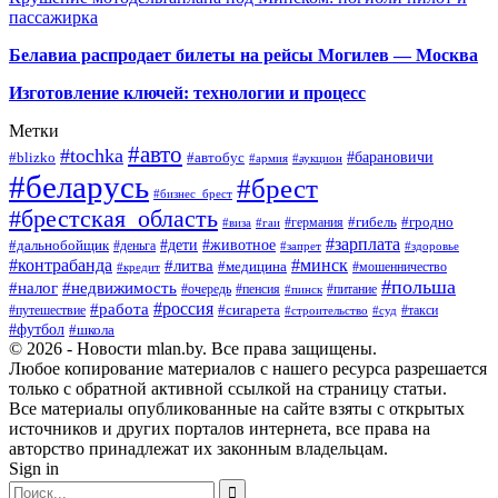
пассажирка
Белавиа распродает билеты на рейсы Могилев — Москва
Изготовление ключей: технологии и процесс
Метки
#авто
#tochka
#автобус
#барановичи
#blizko
#армия
#аукцион
#беларусь
#брест
#бизнес_брест
#брестская_область
#германия
#гибель
#гродно
#виза
#гаи
#зарплата
#дети
#животное
#дальнобойщик
#деньга
#запрет
#здоровье
#контрабанда
#минск
#литва
#медицина
#мошенничество
#кредит
#польша
#недвижимость
#налог
#пенсия
#питание
#очередь
#пинск
#россия
#работа
#сигарета
#путешествие
#такси
#строительство
#суд
#футбол
#школа
© 2026 - Новости mlan.by. Все права защищены.
Любое копирование материалов с нашего ресурса разрешается
только с обратной активной ссылкой на страницу статьи.
Все материалы опубликованные на сайте взяты с открытых
источников и других порталов интернета, все права на
авторство принадлежат их законным владельцам.
Sign in