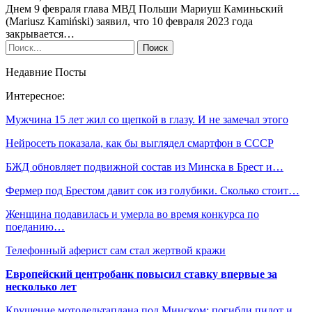
Днем 9 февраля глава МВД Польши Мариуш Каминьский
(Mariusz Kamiński) заявил, что 10 февраля 2023 года
закрывается…
Недавние Посты
Интересное:
Мужчина 15 лет жил со щепкой в глазу. И не замечал этого
Нейросеть показала, как бы выглядел смартфон в СССР
БЖД обновляет подвижной состав из Минска в Брест и…
Фермер под Брестом давит сок из голубики. Cколько стоит…
Женщина подавилась и умерла во время конкурса по
поеданию…
Телефонный аферист сам стал жертвой кражи
Европейский центробанк повысил ставку впервые за
несколько лет
Крушение мотодельтаплана под Минском: погибли пилот и