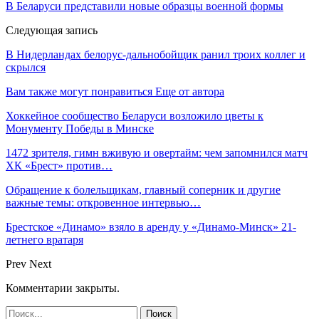
В Беларуси представили новые образцы военной формы
Следующая запись
В Нидерландах белорус-дальнобойщик ранил троих коллег и
скрылся
Вам также могут понравиться
Еще от автора
Хоккейное сообщество Беларуси возложило цветы к
Монументу Победы в Минске
1472 зрителя, гимн вживую и овертайм: чем запомнился матч
ХК «Брест» против…
Обращение к болельщикам, главный соперник и другие
важные темы: откровенное интервью…
Брестское «Динамо» взяло в аренду у «Динамо-Минск» 21-
летнего вратаря
Prev
Next
Комментарии закрыты.