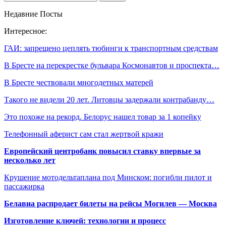
Недавние Посты
Интересное:
ГАИ: запрещено цеплять тюбинги к транспортным средствам
В Бресте на перекрестке бульвара Космонавтов и проспекта…
В Бресте чествовали многодетных матерей
Такого не видели 20 лет. Литовцы задержали контрабанду…
Это похоже на рекорд. Белорус нашел товар за 1 копейку
Телефонный аферист сам стал жертвой кражи
Европейский центробанк повысил ставку впервые за
несколько лет
Крушение мотодельтаплана под Минском: погибли пилот и
пассажирка
Белавиа распродает билеты на рейсы Могилев — Москва
Изготовление ключей: технологии и процесс