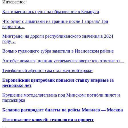
Интересное:
Как изменились цены на образование в Беларуси
Что будет с лимитами на границе после 1 апреля? Три
варианта…
Минтранс: на дороги республиканского значения в 2024
году…
Вольно гуляющего зубра заметили в Ивановском районе
Автобус ломался, ценник устремлялся вверх: кто ответит за…
Телефонный аферист сам стал жертвой кражи
Европейский центробанк повысил ставку впервые за
несколько лет
Крушение мотодельтаплана под Минском: погибли пилот и
пассажирка
Белавиа распродает билеты на рейсы Могилев — Москва
Изготовление ключей: технологии и процесс