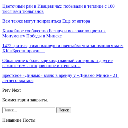
Цветочный рай в Ивацевичах: побывали в теплице с 100
тысячами тюльпанов
Вам также могут понравиться
Еще от автора
Хоккейное сообщество Беларуси возложило цветы к
Монументу Победы в Минске
1472 зрителя, гимн вживую и овертайм: чем запомнился матч
ХК «Брест» против…
Обращение к болельщикам, главный соперник и другие
важные темы: откровенное интервью…
Брестское «Динамо» взяло в аренду у «Динамо-Минск» 21-
летнего вратаря
Prev
Next
Комментарии закрыты.
Недавние Посты