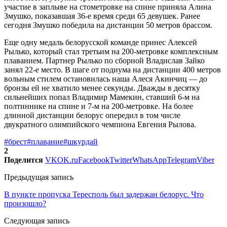
участие в заплыве на стометровке на спине приняла Алина
Змушко, показавшая 36-е время среди 65 девушек. Ранее
сегодня Змушко победила на дистанции 50 метров брассом.
Еще одну медаль белорусской команде принес Алексей
Рылько, который стал третьим на 200-метровке комплексным
плаванием. Партнер Рылько по сборной Владислав Зайко
занял 22-е место. В шаге от подиума на дистанции 400 метров
вольным стилем остановилась наша Алеся Акинчиц — до
бронзы ей не хватило менее секунды. Дважды в десятку
сильнейших попал Владимир Мамекин, ставший 6-м на
полтиннике на спине и 7-м на 200-метровке. На более
длинной дистанции белорус опередил в том числе
двукратного олимпийского чемпиона Евгения Рылова.
#брест
#плавание
#шкурдай
2
Поделится
VK
OK.ru
Facebook
Twitter
WhatsApp
Telegram
Viber
Предыдущая запись
В пункте пропуска Тересполь был задержан белорус. Что
произошло?
Следующая запись