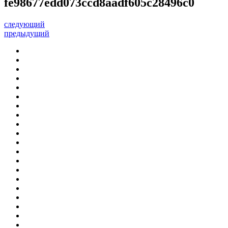
fe98677edd073ccd8aadf605c28496c0
следующий
предыдущий