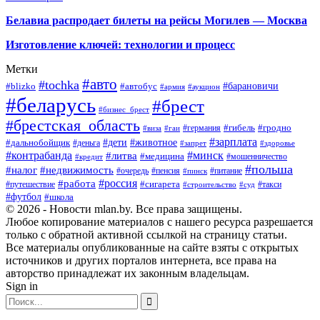
Белавиа распродает билеты на рейсы Могилев — Москва
Изготовление ключей: технологии и процесс
Метки
#авто
#tochka
#автобус
#барановичи
#blizko
#армия
#аукцион
#беларусь
#брест
#бизнес_брест
#брестская_область
#германия
#гибель
#гродно
#виза
#гаи
#зарплата
#дети
#животное
#дальнобойщик
#деньга
#запрет
#здоровье
#контрабанда
#минск
#литва
#медицина
#мошенничество
#кредит
#польша
#недвижимость
#налог
#пенсия
#питание
#очередь
#пинск
#россия
#работа
#сигарета
#путешествие
#такси
#строительство
#суд
#футбол
#школа
© 2026 - Новости mlan.by. Все права защищены.
Любое копирование материалов с нашего ресурса разрешается
только с обратной активной ссылкой на страницу статьи.
Все материалы опубликованные на сайте взяты с открытых
источников и других порталов интернета, все права на
авторство принадлежат их законным владельцам.
Sign in