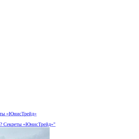
реты «ЮнисТрейд»
ов? Секреты «ЮнисТрейд»"