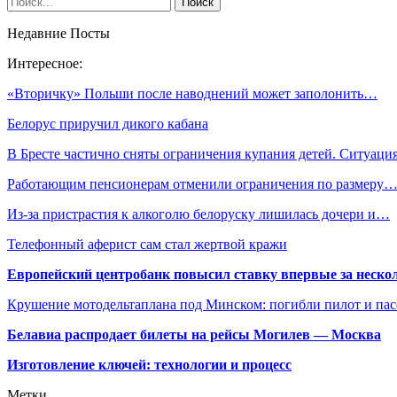
Недавние Посты
Интересное:
«Вторичку» Польши после наводнений может заполонить…
Белорус приручил дикого кабана
В Бресте частично сняты ограничения купания детей. Ситуац
Работающим пенсионерам отменили ограничения по размеру
Из-за пристрастия к алкоголю белоруску лишилась дочери и…
Телефонный аферист сам стал жертвой кражи
Европейский центробанк повысил ставку впервые за нескол
Крушение мотодельтаплана под Минском: погибли пилот и па
Белавиа распродает билеты на рейсы Могилев — Москва
Изготовление ключей: технологии и процесс
Метки