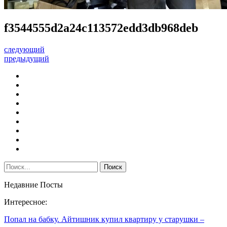
f3544555d2a24c113572edd3db968deb
следующий
предыдущий
Недавние Посты
Интересное:
Попал на бабку. Айтишник купил квартиру у старушки –