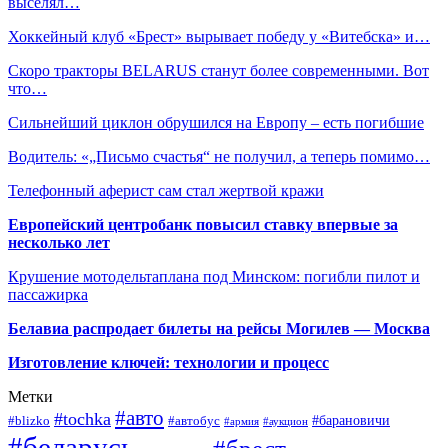
выселял…
Хоккейный клуб «Брест» вырывает победу у «Витебска» и…
Скоро тракторы BELARUS станут более современными. Вот
что…
Сильнейший циклон обрушился на Европу – есть погибшие
Водитель: «„Письмо счастья“ не получил, а теперь помимо…
Телефонный аферист сам стал жертвой кражи
Европейский центробанк повысил ставку впервые за
несколько лет
Крушение мотодельтаплана под Минском: погибли пилот и
пассажирка
Белавиа распродает билеты на рейсы Могилев — Москва
Изготовление ключей: технологии и процесс
Метки
#авто
#tochka
#автобус
#барановичи
#blizko
#армия
#аукцион
#беларусь
#брест