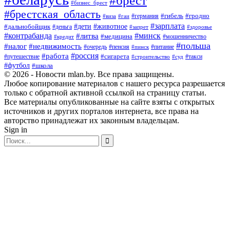
#бизнес_брест
#брестская_область
#германия
#гибель
#гродно
#виза
#гаи
#зарплата
#дети
#животное
#дальнобойщик
#деньга
#запрет
#здоровье
#контрабанда
#минск
#литва
#медицина
#мошенничество
#кредит
#польша
#недвижимость
#налог
#пенсия
#питание
#очередь
#пинск
#россия
#работа
#сигарета
#путешествие
#такси
#строительство
#суд
#футбол
#школа
© 2026 - Новости mlan.by. Все права защищены.
Любое копирование материалов с нашего ресурса разрешается
только с обратной активной ссылкой на страницу статьи.
Все материалы опубликованные на сайте взяты с открытых
источников и других порталов интернета, все права на
авторство принадлежат их законным владельцам.
Sign in