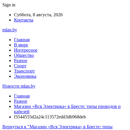
Sign in
Суббота, 8 августа, 2026
Контакты
mlan.by
Главная
В мире
Интересное
Общество
Разное
Спорт
Транспорт
Экономика
Новости mlan.by
Главная
Разное
Магазин «Вся Электрика» в Бресте: типы проводов и
кабелей
f3544555d2a24c113572edd3db968deb
Вернуться к "Магазин «Вся Электрика» в Бресте: типы