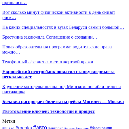
пришлись…
Вот сколько минут физической активности в день снизят
риск…
На каких специальностях в вузах Беларуси самый большой…
Брестчина заключила Соглашение о создании…
Новая образовательная программа: водительские права
можно…
Телефонный аферист сам стал жертвой кражи
Европейский центробанк повысил ставку впервые за
несколько лет
Крушение мотодельтаплана под Минском: погибли пилот и
пассажирка
Белавиа распродает билеты на рейсы Могилев — Москва
Изготовление ключей: технологии и процесс
Метки
#авто
#tochka
#автобус
#барановичи
#blizko
#армия
#аукцион