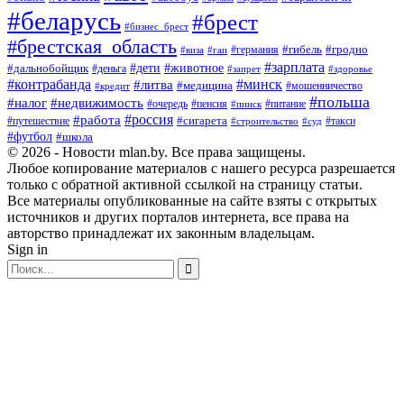
#беларусь
#брест
#бизнес_брест
#брестская_область
#германия
#гибель
#гродно
#виза
#гаи
#зарплата
#дети
#животное
#дальнобойщик
#деньга
#запрет
#здоровье
#контрабанда
#минск
#литва
#медицина
#мошенничество
#кредит
#польша
#недвижимость
#налог
#пенсия
#питание
#очередь
#пинск
#россия
#работа
#сигарета
#путешествие
#такси
#строительство
#суд
#футбол
#школа
© 2026 - Новости mlan.by. Все права защищены.
Любое копирование материалов с нашего ресурса разрешается
только с обратной активной ссылкой на страницу статьи.
Все материалы опубликованные на сайте взяты с открытых
источников и других порталов интернета, все права на
авторство принадлежат их законным владельцам.
Sign in