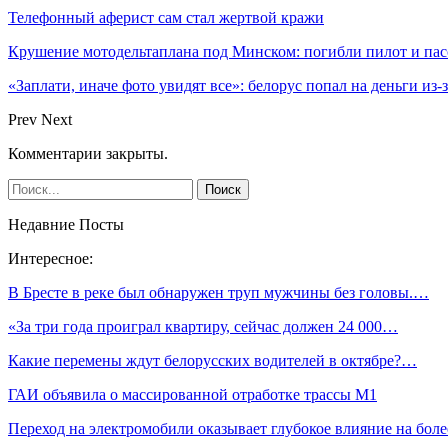
Телефонный аферист сам стал жертвой кражи
Крушение мотодельтаплана под Минском: погибли пилот и па
«Заплати, иначе фото увидят все»: белорус попал на деньги из
Prev
Next
Комментарии закрыты.
Недавние Посты
Интересное:
В Бресте в реке был обнаружен труп мужчины без головы.…
«За три года проиграл квартиру, сейчас должен 24 000…
Какие перемены ждут белорусских водителей в октябре?…
ГАИ объявила о массированной отработке трассы М1
Переход на электромобили оказывает глубокое влияние на бол