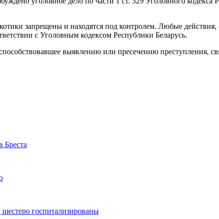
буждено уголовное дело по части 1 ст. 329 Уголовного кодекса 
котики запрещены и находятся под контролем. Любые действия, 
ответствии с Уголовным кодексом Республики Беларусь.
о способствовавшее выявлению или пресечению преступления, св
в Бреста
о
, шестеро госпитализированы