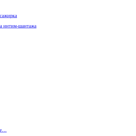
ссажирка
-за интим-шантажа
ее…