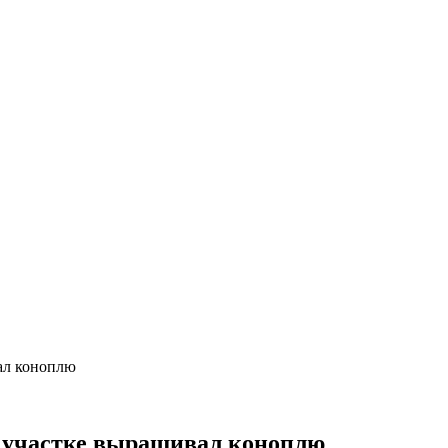
ал коноплю
м участке выращивал коноплю