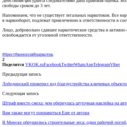
Действиям фигуранта следователями дана правовая оценка. Воз
свободы сроком до 3 лет.
Напоминаем, что не существует легальных наркотиков. Все нар
в наркооборот, подлежат привлечению к ответственности в со
Лицо, добровольно сдавшее наркотические средства и активн
освобождается от уголовной ответственности.
#брест
#конопля
#наркотик
2
Поделится
VK
OK.ru
Facebook
Twitter
WhatsApp
Telegram
Viber
Предыдущая запись
Лободинский проверил ход благоустройства ключевых объекто
Следующая запись
Штраф вместо смеха: чем обернулась шуточная наклейка на авт
Вам также могут понравиться
Еще от автора
В Минске обрушились строительные леса: один рабочий погиб