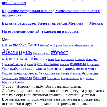
несколько лет
Крушение мотодельтаплана под Минском: погибли пилот и
пассажирка
Белавиа распродает билеты на рейсы Могилев — Москва
Изготовление ключей: технологии и процесс
Метки
#авто
#tochka
#автобус
#барановичи
#blizko
#армия
#аукцион
#беларусь
#брест
#бизнес_брест
#брестская_область
#германия
#гибель
#гродно
#виза
#гаи
#зарплата
#дети
#животное
#дальнобойщик
#деньга
#запрет
#здоровье
#контрабанда
#минск
#литва
#медицина
#мошенничество
#кредит
#польша
#недвижимость
#налог
#пенсия
#питание
#очередь
#пинск
#россия
#работа
#сигарета
#путешествие
#такси
#строительство
#суд
#футбол
#школа
© 2026 - Новости mlan.by. Все права защищены.
Любое копирование материалов с нашего ресурса разрешается
только с обратной активной ссылкой на страницу статьи.
Все материалы опубликованные на сайте взяты с открытых
источников и других порталов интернета, все права на