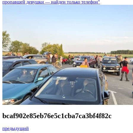
пропавшей девушки — найден только телефон"
bcaf902e85eb76e5c1cba7ca3bf4f82c
предыдущий