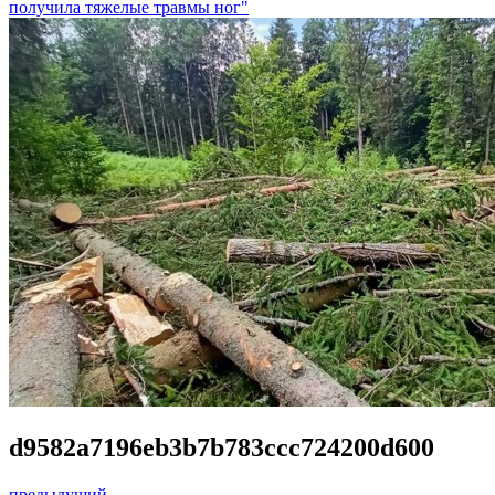
получила тяжелые травмы ног"
d9582a7196eb3b7b783ccc724200d600
предыдущий