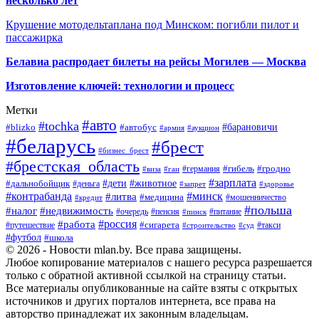
несколько лет
Крушение мотодельтаплана под Минском: погибли пилот и
пассажирка
Белавиа распродает билеты на рейсы Могилев — Москва
Изготовление ключей: технологии и процесс
Метки
#авто
#tochka
#автобус
#барановичи
#blizko
#армия
#аукцион
#беларусь
#брест
#бизнес_брест
#брестская_область
#германия
#гибель
#гродно
#виза
#гаи
#зарплата
#дети
#животное
#дальнобойщик
#деньга
#запрет
#здоровье
#контрабанда
#минск
#литва
#медицина
#мошенничество
#кредит
#польша
#недвижимость
#налог
#пенсия
#питание
#очередь
#пинск
#россия
#работа
#сигарета
#путешествие
#такси
#строительство
#суд
#футбол
#школа
© 2026 - Новости mlan.by. Все права защищены.
Любое копирование материалов с нашего ресурса разрешается
только с обратной активной ссылкой на страницу статьи.
Все материалы опубликованные на сайте взяты с открытых
источников и других порталов интернета, все права на
авторство принадлежат их законным владельцам.