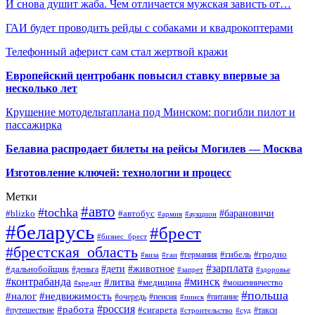
И снова душит жаба. Чем отличается мужская зависть от…
ГАИ будет проводить рейды с собаками и квадрокоптерами
Телефонный аферист сам стал жертвой кражи
Европейский центробанк повысил ставку впервые за
несколько лет
Крушение мотодельтаплана под Минском: погибли пилот и
пассажирка
Белавиа распродает билеты на рейсы Могилев — Москва
Изготовление ключей: технологии и процесс
Метки
#авто
#tochka
#автобус
#барановичи
#blizko
#армия
#аукцион
#беларусь
#брест
#бизнес_брест
#брестская_область
#германия
#гибель
#гродно
#виза
#гаи
#зарплата
#дети
#животное
#дальнобойщик
#деньга
#запрет
#здоровье
#контрабанда
#минск
#литва
#медицина
#мошенничество
#кредит
#польша
#недвижимость
#налог
#пенсия
#питание
#очередь
#пинск
#россия
#работа
#сигарета
#путешествие
#такси
#строительство
#суд