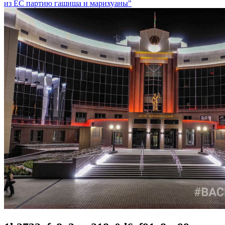
из ЕС партию гашиша и марихуаны"