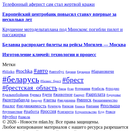
Телефонный аферист сам стал жертвой кражи
Европейский центробанк повысил ставку впервые за
несколько лет
Крушение мотодельтаплана под Минском: погибли пилот и
пассажирка
Белавиа распродает билеты на рейсы Могилев — Москва
Изготовление ключей: технологии и процесс
Метки
#авто
#tochka
#автобус
#барановичи
#blizko
#армия
#аукцион
#беларусь
#брест
#бизнес_брест
#брестская_область
#германия
#гибель
#гродно
#виза
#гаи
#зарплата
#дети
#животное
#дальнобойщик
#деньга
#запрет
#здоровье
#контрабанда
#минск
#литва
#медицина
#мошенничество
#кредит
#польша
#недвижимость
#налог
#пенсия
#питание
#очередь
#пинск
#россия
#работа
#сигарета
#путешествие
#такси
#строительство
#суд
#футбол
#школа
© 2026 - Новости mlan.by. Все права защищены.
Любое копирование материалов с нашего ресурса разрешается