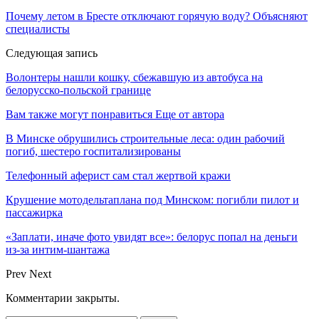
Почему летом в Бресте отключают горячую воду? Объясняют
специалисты
Следующая запись
Волонтеры нашли кошку, сбежавшую из автобуса на
белорусско-польской границе
Вам также могут понравиться
Еще от автора
В Минске обрушились строительные леса: один рабочий
погиб, шестеро госпитализированы
Телефонный аферист сам стал жертвой кражи
Крушение мотодельтаплана под Минском: погибли пилот и
пассажирка
«Заплати, иначе фото увидят все»: белорус попал на деньги
из-за интим-шантажа
Prev
Next
Комментарии закрыты.