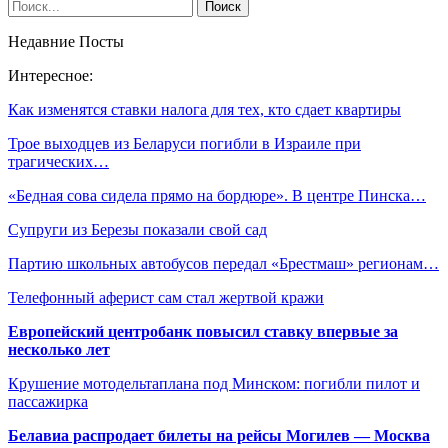
Недавние Посты
Интересное:
Как изменятся ставки налога для тех, кто сдает квартиры
Трое выходцев из Беларуси погибли в Израиле при
трагических…
«Бедная сова сидела прямо на бордюре». В центре Пинска…
Супруги из Березы показали свой сад
Партию школьных автобусов передал «Брестмаш» регионам…
Телефонный аферист сам стал жертвой кражи
Европейский центробанк повысил ставку впервые за
несколько лет
Крушение мотодельтаплана под Минском: погибли пилот и
пассажирка
Белавиа распродает билеты на рейсы Могилев — Москва