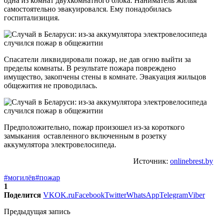
одна из комнат двухкомнатного блока. Наниматель жилья
самостоятельно эвакуировался. Ему понадобилась
госпитализиция.
Спасатели ликвидировали пожар, не дав огню выйти за
пределы комнаты. В результате пожара повреждено
имущество, закопчены стены в комнате. Эвакуация жильцов
общежития не проводилась.
Предположительно, пожар произошел из-за короткого
замыкания оставленного включенным в розетку
аккумулятора электровелосипеда.
Источник:
onlinebrest.by
#могилёв
#пожар
1
Поделится
VK
OK.ru
Facebook
Twitter
WhatsApp
Telegram
Viber
Предыдущая запись