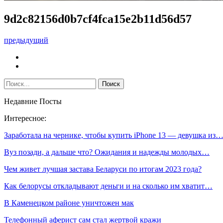
9d2c82156d0b7cf4fca15e2b11d56d57
предыдущий
Недавние Посты
Интересное:
Заработала на чернике, чтобы купить iPhone 13 — девушка из
Вуз позади, а дальше что? Ожидания и надежды молодых…
Чем живет лучшая застава Беларуси по итогам 2023 года?
Как белорусы откладывают деньги и на сколько им хватит…
В Каменецком районе уничтожен мак
Телефонный аферист сам стал жертвой кражи