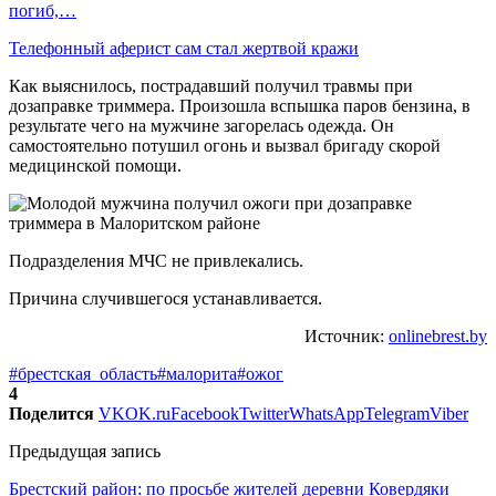
погиб,…
Телефонный аферист сам стал жертвой кражи
Как выяснилось, пострадавший получил травмы при
дозаправке триммера. Произошла вспышка паров бензина, в
результате чего на мужчине загорелась одежда. Он
самостоятельно потушил огонь и вызвал бригаду скорой
медицинской помощи.
Подразделения МЧС не привлекались.
Причина случившегося устанавливается.
Источник:
onlinebrest.by
#брестская_область
#малорита
#ожог
4
Поделится
VK
OK.ru
Facebook
Twitter
WhatsApp
Telegram
Viber
Предыдущая запись
Брестский район: по просьбе жителей деревни Ковердяки