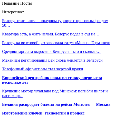
Недавние Посты
Интересное:
Белорус отличился в покерном турнире с призовым фондом
50…
Квартира есть, а жить нельзя. Белорус подал в суд на…
Белоруска во второй раз завоевала титул «Миссис Германия»
Средняя зарплата выросла в Беларуси – кто и сколько…
Механизм регулирования цен снова меняется в Беларуси
Телефонный аферист сам стал жертвой кражи
Европейский центробанк повысил ставку впервые за
несколько лет
Крушение мотодельтаплана под Минском: погибли пилот и
пассажирка
Белавиа распродает билеты на рейсы Могилев — Москва
Изготовление ключей: технологии и процесс