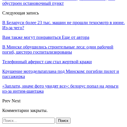
обустроен остановочный пункт
Следующая запись
В Беларуси более 23 тыс. машин не прошли техосмотр в июне.
Из-за чего?
Вам также могут понравиться
Еще от автора
В Минске обрушились строительные леса: один рабочий
погиб, шестеро госпитализированы
Телефонный аферист сам стал жертвой кражи
Крушение мотодельтаплана под Минском: погибли пилот и
пассажирка
«Заплати, иначе фото увидят все»: белорус попал на деньги
из-за интим-шантажа
Prev
Next
Комментарии закрыты.