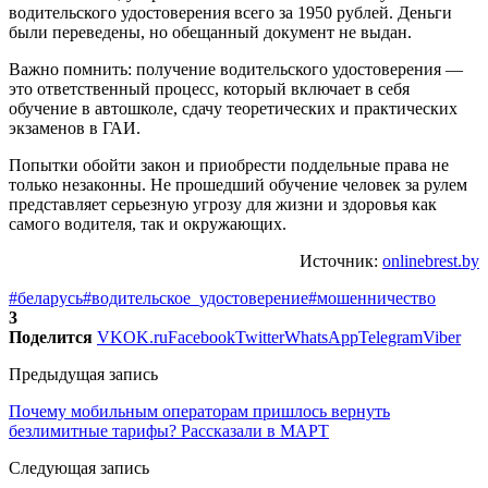
водительского удостоверения всего за 1950 рублей. Деньги
были переведены, но обещанный документ не выдан.
Важно помнить: получение водительского удостоверения —
это ответственный процесс, который включает в себя
обучение в автошколе, сдачу теоретических и практических
экзаменов в ГАИ.
Попытки обойти закон и приобрести поддельные права не
только незаконны. Не прошедший обучение человек за рулем
представляет серьезную угрозу для жизни и здоровья как
самого водителя, так и окружающих.
Источник:
onlinebrest.by
#беларусь
#водительское_удостоверение
#мошенничество
3
Поделится
VK
OK.ru
Facebook
Twitter
WhatsApp
Telegram
Viber
Предыдущая запись
Почему мобильным операторам пришлось вернуть
безлимитные тарифы? Рассказали в МАРТ
Следующая запись