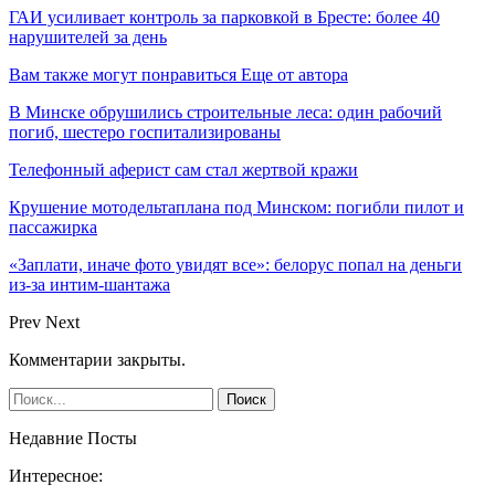
ГАИ усиливает контроль за парковкой в Бресте: более 40
нарушителей за день
Вам также могут понравиться
Еще от автора
В Минске обрушились строительные леса: один рабочий
погиб, шестеро госпитализированы
Телефонный аферист сам стал жертвой кражи
Крушение мотодельтаплана под Минском: погибли пилот и
пассажирка
«Заплати, иначе фото увидят все»: белорус попал на деньги
из-за интим-шантажа
Prev
Next
Комментарии закрыты.
Недавние Посты
Интересное: